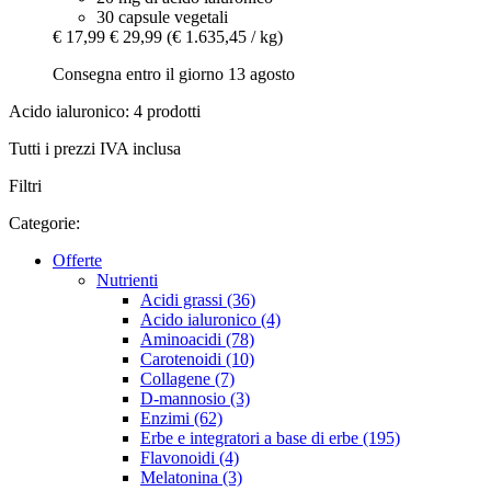
30 capsule vegetali
€ 17,99
€ 29,99
(€ 1.635,45 / kg)
Consegna entro il giorno 13 agosto
Acido ialuronico: 4 prodotti
Tutti i prezzi IVA inclusa
Filtri
Categorie:
Offerte
Nutrienti
Acidi grassi (36)
Acido ialuronico (4)
Aminoacidi (78)
Carotenoidi (10)
Collagene (7)
D-mannosio (3)
Enzimi (62)
Erbe e integratori a base di erbe (195)
Flavonoidi (4)
Melatonina (3)