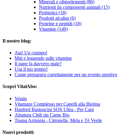
Minerali e oligoelementi (86)
Nutrienti da componenti animali (15)
Probiotici (18)
Prodotti alcalini (6)
Proteine ​​e peptidi (18)
Vitamine (149)
Il nostro blog:
Aia! Un crampo!
Miti e leggende sulle vitamine
Il pane fa davvero male?
Usa il tuo tempo!
Come prepararsi correttamente per un evento sportivo
Scopri VitalAbo:
Vetain
Vitamaze Complesso per Capelli alla Biotina
Hanfred Bastoncini SOS Ultra - Per Cani
Alnatura Chili sin Carne Bio
Tisana Armonia - Citronella, Mela e Tè Verde
Nuovi prodotti: