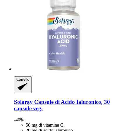
Carrello
Solaray
Capsule di Acido Ialuronico, 30
capsule veg.
-40%
50 mg di vitamina C.
20 mg di acido ialuronico