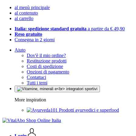
al menù principale
al contenuto
al carrello
Italia: spedizione standard gratuita
a partire da € 49,90
Reso gratuito
Consegna in 2 giorni
Aiuto
Dov'è il mio ordine?
Restituzione prodotti
Costi di spedizione
Opzioni di pagamento
Contattaci
Tutti i temi
More inspiration
Prodotti ayurvedici e superfood
Login