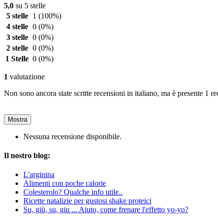
5,0
su 5 stelle
5 stelle
1
(100%)
4 stelle
0
(0%)
3 stelle
0
(0%)
2 stelle
0
(0%)
1 Stelle
0
(0%)
1
valutazione
Non sono ancora state scritte recensioni in italiano, ma è presente 1 re
Mostra
Nessuna recensione disponibile.
Il nostro blog:
L'arginina
Alimenti con poche calorie
Colesterolo? Qualche info utile..
Ricette natalizie per gustosi shake proteici
Su, giù, su, giu ... Aiuto, come frenare l'effetto yo-yo?