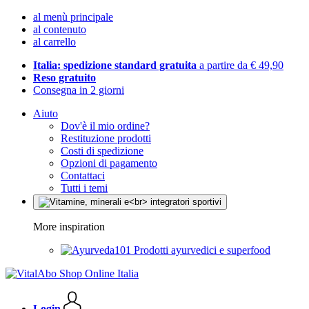
al menù principale
al contenuto
al carrello
Italia: spedizione standard gratuita
a partire da € 49,90
Reso gratuito
Consegna in 2 giorni
Aiuto
Dov'è il mio ordine?
Restituzione prodotti
Costi di spedizione
Opzioni di pagamento
Contattaci
Tutti i temi
More inspiration
Prodotti ayurvedici e superfood
Login