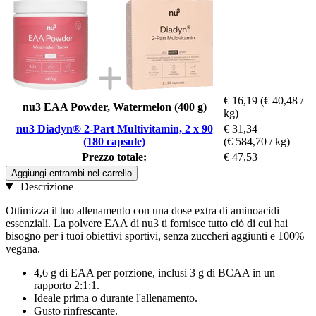
€ 16,19
(€ 40,48 /
nu3 EAA Powder, Watermelon (400 g)
kg)
nu3 Diadyn® 2-Part Multivitamin, 2 x 90
€ 31,34
(180 capsule)
(€ 584,70 / kg)
Prezzo totale:
€ 47,53
Aggiungi entrambi nel carrello
Descrizione
Ottimizza il tuo allenamento con una dose extra di aminoacidi
essenziali. La polvere EAA di nu3 ti fornisce tutto ciò di cui hai
bisogno per i tuoi obiettivi sportivi, senza zuccheri aggiunti e 100%
vegana.
4,6 g di EAA per porzione, inclusi 3 g di BCAA in un
rapporto 2:1:1.
Ideale prima o durante l'allenamento.
Gusto rinfrescante.