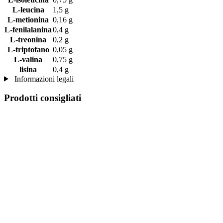
L-leucina
1,5 g
L-metionina
0,16 g
L-fenilalanina
0,4 g
L-treonina
0,2 g
L-triptofano
0,05 g
L-valina
0,75 g
lisina
0,4 g
Informazioni legali
Prodotti consigliati