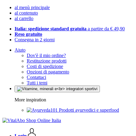
al menù principale
al contenuto
al carrello
Italia: spedizione standard gratuita
a partire da € 49,90
Reso gratuito
Consegna in 2 giorni
Aiuto
Dov'è il mio ordine?
Restituzione prodotti
Costi di spedizione
Opzioni di pagamento
Contattaci
Tutti i temi
More inspiration
Prodotti ayurvedici e superfood
Login