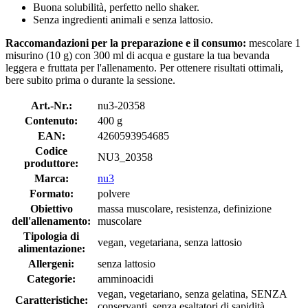
Buona solubilità, perfetto nello shaker.
Senza ingredienti animali e senza lattosio.
Raccomandazioni per la preparazione e il consumo:
mescolare 1
misurino (10 g) con 300 ml di acqua e gustare la tua bevanda
leggera e fruttata per l'allenamento. Per ottenere risultati ottimali,
bere subito prima o durante la sessione.
Art.-Nr.:
nu3-20358
Contenuto:
400 g
EAN:
4260593954685
Codice
NU3_20358
produttore:
Marca:
nu3
Formato:
polvere
Obiettivo
massa muscolare, resistenza, definizione
dell'allenamento:
muscolare
Tipologia di
vegan, vegetariana, senza lattosio
alimentazione:
Allergeni:
senza lattosio
Categorie:
amminoacidi
vegan, vegetariano, senza gelatina, SENZA
Caratteristiche:
conservanti, senza esaltatori di sapidità