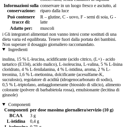
Informazioni sulla
conservare in un luogo fresco e asciutto, al
conservazione:
riparo dalla luce
Può contenere
R – glutine, C - uovo, F - semi di soia, G -
tracce di:
latte
Adatto per:
muscoli
i
Gli integratori alimentari non vanno intesi come sostituti di una
dieta varia ed equilibrata. Tenere fuori dalla portata dei bambini.
Non superare il dosaggio giornaliero raccomandato.
Ingredienti
inulina, 15 % L-leucina, acidificante (acido citrico, (L+) - acido
tartarico (E334), acido malico), L-isoleucina, L-valina, 5 % L-lisina
cloridrato, 4 % L-fenilalanina, 4 % L-istidina, aroma, 2 % L-
treonina, 1,6 % L-metionina, dolcificante (acesulfame-K,
sucralosio), regolatore di acidità (idrogenocarbonato di sodio),
0,5 % L-triptofano, antiagglomerante (biossido di silicio), alimento
colorante (polvere di barbabietola rossa), emulsionante (lecitina di
girasole)
Componenti
Componenti
per dose massima giornaliera/servizio (10 g)
BCAA
3 g
L-istidina
0,4 g
L-isoleucina
0,75 g