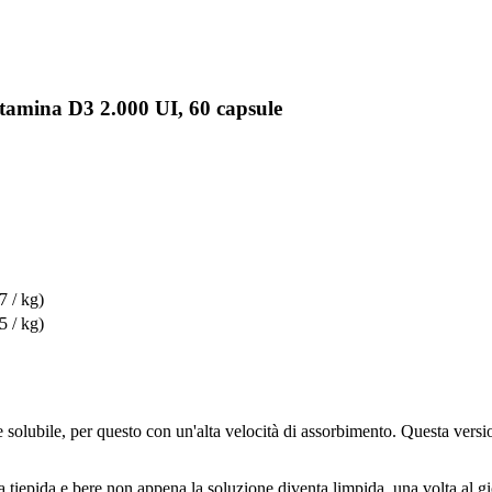
itamina D3 2.000 UI, 60 capsule
7 / kg)
5 / kg)
solubile, per questo con un'alta velocità di assorbimento. Questa versi
ua tiepida e bere non appena la soluzione diventa limpida, una volta al 