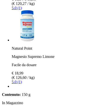
(€ 120,27 / kg)
5.0 (1)
Natural Point
Magnesio Supremo Limone
Facile da dosare
€ 18,99
(€ 126,60 / kg)
5.0 (1)
Contenuto:
150 g
In Magazzino