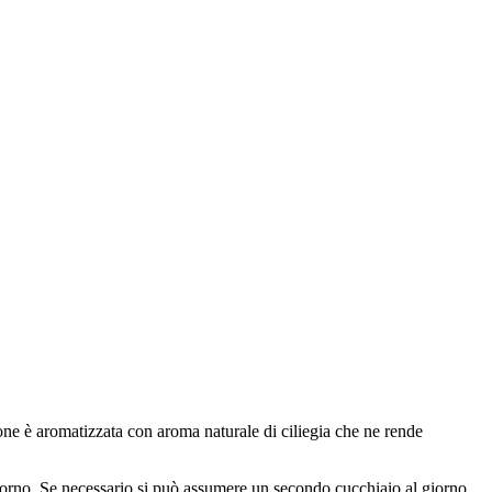
one è aromatizzata con aroma naturale di ciliegia che ne rende
giorno. Se necessario si può assumere un secondo cucchiaio al giorno.