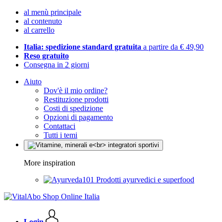
al menù principale
al contenuto
al carrello
Italia: spedizione standard gratuita
a partire da € 49,90
Reso gratuito
Consegna in 2 giorni
Aiuto
Dov'è il mio ordine?
Restituzione prodotti
Costi di spedizione
Opzioni di pagamento
Contattaci
Tutti i temi
More inspiration
Prodotti ayurvedici e superfood
Login