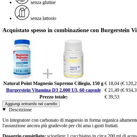
senza glutine
senza lattosio
Acquistato spesso in combinazione con Burgerstein V
Natural Point Magnesio Supremo Ciliegia, 150 g
€ 18,04
(€ 120,2
Burgerstein Vitamina D3 2.000 UI, 60 capsule
€ 21,49
(€ 934,3
Prezzo totale:
€ 39,53
Aggiungi entrambi nel carrello
Descrizione
Un integratore con carbonato di magnesio in forma organica altamente 
l'assunzione ancora più gradevole per chi ama i gusti fruttati.
Dosaggio consigliato:
sciogliere 1 cucchiaino in circa 200 ml di acq