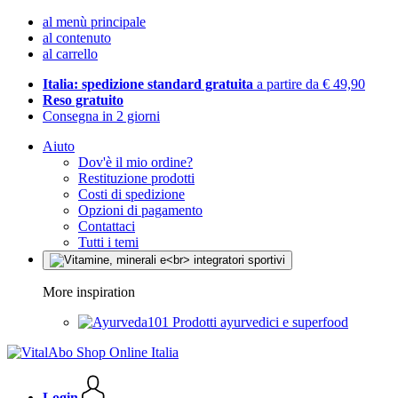
al menù principale
al contenuto
al carrello
Italia: spedizione standard gratuita
a partire da € 49,90
Reso gratuito
Consegna in 2 giorni
Aiuto
Dov'è il mio ordine?
Restituzione prodotti
Costi di spedizione
Opzioni di pagamento
Contattaci
Tutti i temi
More inspiration
Prodotti ayurvedici e superfood
Login