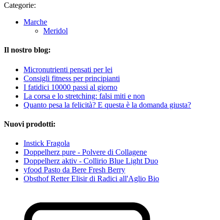
Categorie:
Marche
Meridol
Il nostro blog:
Micronutrienti pensati per lei
Consigli fitness per principianti
I fatidici 10000 passi al giorno
La corsa e lo stretching: falsi miti e non
Quanto pesa la felicità? E questa è la domanda giusta?
Nuovi prodotti:
Instick Fragola
Doppelherz pure - Polvere di Collagene
Doppelherz aktiv - Collirio Blue Light Duo
yfood Pasto da Bere Fresh Berry
Obsthof Retter Elisir di Radici all'Aglio Bio