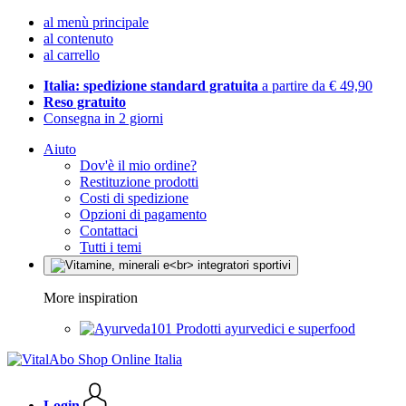
al menù principale
al contenuto
al carrello
Italia: spedizione standard gratuita
a partire da € 49,90
Reso gratuito
Consegna in 2 giorni
Aiuto
Dov'è il mio ordine?
Restituzione prodotti
Costi di spedizione
Opzioni di pagamento
Contattaci
Tutti i temi
More inspiration
Prodotti ayurvedici e superfood
Login