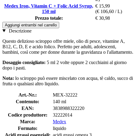
Medex Iron, Vitamin C + Folic Acid Syrup,
€ 15,99
150 ml
(€ 106,60 / L)
Prezzo totale:
€ 30,98
Aggiungi entrambi nel carrello
Descrizione
Questo delizioso sciroppo offre miele, olio di pesce, vitamine A,
B12, C, D, E e acido folico. Perfetto per adulti, adolescenti,
bambini, così come per donne durante la gravidanza o l'allattamento.
Dosaggio consigliato:
5 ml 2 volte oppure 2 cucchiaini al giorno
dopo i pasti.
Nota:
lo sciroppo può essere miscelato con acqua, tè caldo, succo di
frutta o qualsiasi altro liquido.
Art.-Nr.:
MEX-32222
Contenuto:
140 ml
EAN:
3838988322220
Codice produttore:
32222014
Marca:
Medex
Formato:
liquido
Acidi grassi essenziali:
acidi grassi omega 3