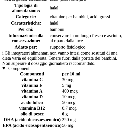
Tipologia di
halal
alimentazione:
Categorie:
vitamine per bambini, acidi grassi
Caratteristiche:
halal
Per chi:
bambini
Informazioni sulla
conservare in un luogo fresco e asciutto,
conservazione:
al riparo dalla luce
Adatto per:
supporto fisiologico
i
Gli integratori alimentari non vanno intesi come sostituti di una
dieta varia ed equilibrata. Tenere fuori dalla portata dei bambini.
Non superare il dosaggio giornaliero raccomandato.
Componenti
Componenti
per 10 ml
vitamina C
30 mg
vitamina E
5 mg
vitamina A
400 mcg
vitamina D
10 mcg
acido folico
50 mcg
vitamina B12
0,7 mcg
olio di pesce
6 g
DHA (acido docosaesaenoico)
250 mg
EPA (acido eicosapentaenoico)
50 mg