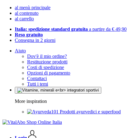
al menù principale
al contenuto
al carrello
Italia: spedizione standard gratuita
a partire da € 49,90
Reso gratuito
Consegna in 2 giorni
Aiuto
Dov'è il mio ordine?
Restituzione prodotti
Costi di spedizione
Opzioni di pagamento
Contattaci
Tutti i temi
More inspiration
Prodotti ayurvedici e superfood
Login