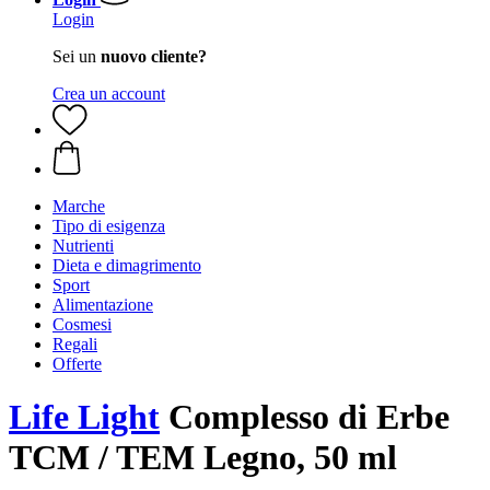
Login
Sei un
nuovo cliente?
Crea un account
Marche
Tipo di esigenza
Nutrienti
Dieta e dimagrimento
Sport
Alimentazione
Cosmesi
Regali
Offerte
Life Light
Complesso di Erbe
TCM / TEM Legno, 50 ml