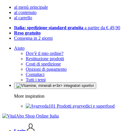
al menù principale
al contenuto
al carrello
Italia: spedizione standard gratuita
a partire da € 49,90
Reso gratuito
Consegna in 2 giorni
Aiuto
Dov'è il mio ordine?
Restituzione prodotti
Costi di spedizione
Opzioni di pagamento
Contattaci
Tutti i temi
More inspiration
Prodotti ayurvedici e superfood
Login