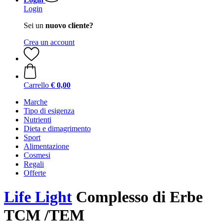
Login
Sei un
nuovo cliente?
Crea un account
Carrello
€ 0,00
Marche
Tipo di esigenza
Nutrienti
Dieta e dimagrimento
Sport
Alimentazione
Cosmesi
Regali
Offerte
Life Light
Complesso di Erbe
TCM /TEM