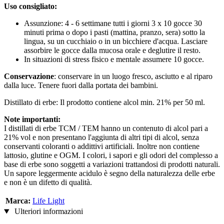
Uso consigliato:
Assunzione: 4 - 6 settimane tutti i giorni 3 x 10 gocce 30
minuti prima o dopo i pasti (mattina, pranzo, sera) sotto la
lingua, su un cucchiaio o in un bicchiere d'acqua. Lasciare
assorbire le gocce dalla mucosa orale e deglutire il resto.
In situazioni di stress fisico e mentale assumere 10 gocce.
Conservazione
: conservare in un luogo fresco, asciutto e al riparo
dalla luce. Tenere fuori dalla portata dei bambini.
Distillato di erbe: Il prodotto contiene alcol min. 21% per 50 ml.
Note importanti:
I distillati di erbe TCM / TEM hanno un contenuto di alcol pari a
21% vol e non presentano l'aggiunta di altri tipi di alcol, senza
conservanti coloranti o addittivi artificiali. Inoltre non contiene
lattosio, glutine e OGM. I colori, i sapori e gli odori del complesso a
base di erbe sono soggetti a variazioni trattandosi di prodotti naturali.
Un sapore leggermente acidulo è segno della naturalezza delle erbe
e non è un difetto di qualità.
Marca:
Life Light
Ulteriori informazioni