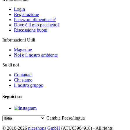
Login
Registrazione
Password dimenticata?
Dove è il mio pacchetto?
Riscossione buoni
Informazioni Utili
Magazine
Noi e il nostro ambiente
Su di noi
Contattaci
Chi siamo
Il nostro gruppo
Seguici su
Cambia Paese/lingua
© 2010-2026
niceshops GmbH
(ATU63964918) - All rights