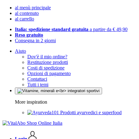
al menù principale
al contenuto
al carrello
Italia: spedizione standard gratuita
a partire da € 49,90
Reso gratuito
Consegna in 2 giorni
Aiuto
Dov'è il mio ordine?
Restituzione prodotti
Costi di spedizione
Opzioni di pagamento
Contattaci
Tutti i temi
More inspiration
Prodotti ayurvedici e superfood
Login