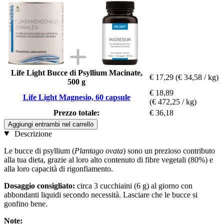
Life Light Bucce di Psyllium Macinate,
€ 17,29
(€ 34,58 / kg)
500 g
€ 18,89
Life Light Magnesio, 60 capsule
(€ 472,25 / kg)
Prezzo totale:
€ 36,18
Aggiungi entrambi nel carrello
Descrizione
Le bucce di psyllium (
Plantago ovata
) sono un prezioso contributo
alla tua dieta, grazie al loro alto contenuto di fibre vegetali (80%) e
alla loro capacità di rigonfiamento.
Dosaggio consigliato:
circa 3 cucchiaini (6 g) al giorno con
abbondanti liquidi secondo necessità. Lasciare che le bucce si
gonfino bene.
Note: