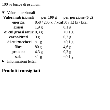
100 % bucce di psyllium
Valori nutrizionali
Valori nutrizionali
per 100 g
per porzione (6 g)
energia
858 / 205 kj / kcal
50 / 12 kj / kcal
grassi
1,9 g
0,1 g
di cui grassi saturi
0,3 g
<0,1 g
carboidrati
9 g
0,3 g
di cui zuccheri
<1 g
<0,1 g
fibre
80 g
4,6 g
proteine
4,3 g
0,3 g
sale
<1 g
<0,1 g
Informazioni legali
Prodotti consigliati