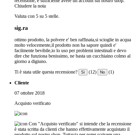
recensione, è sufficiente avere un account sul nostro shop.
Chiudere la nota
Valuta con 5 su 5 stelle.
sig.ra
ottimo prodotto, la polvere e' ben raffinata,si scioglie in acqua
molto velocemente,il prodotto non ha sapore quindi e'
facilmente bevibile,io lo uso per problemi intestinali e devo
dire che funziona benissimo, ne basta un cucchiaino colmo al
giorno a digiuno.
Ti è stata utile questa recensione?
(12)
(1)
Sì
No
Cliente
07 ottobre 2018
Acquisto verificato
Con "Acquisto verificato" si intende che la recensione
è stata scritta da clienti che hanno effettivamente acquistato il
prodotto sul nostro shop. Tuttavia per poter scrivere una