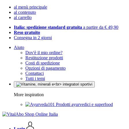
al menù principale
al contenuto
al carrello
Italia: spedizione standard gratuita
a partire da € 49,90
Reso gratuito
Consegna in 2 giorni
Aiuto
Dov'è il mio ordine?
Restituzione prodotti
Costi di spedizione
Opzioni di pagamento
Contattaci
Tutti i temi
More inspiration
Prodotti ayurvedici e superfood
Login