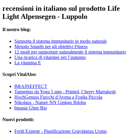
recensioni in italiano sul prodotto Life
Light Alpensegen - Luppolo
Il nostro blog:
Supporta il sistema immunitario in modo naturale
Metodo Smarth per gli obiettivi Fitness
12 modi per supportare naturalmente il sistema immunitario
Una ricarica di vitamine per l’autunno
La vitamina E
Scopri VitalAbo:
BRAINEFFECT
Tappetino da Yoga 5 mm - Printed, Cherry Marrakesh
HochGenuss Fiocchi d'Avena a Foglia Piccola
Nikolaus - Nature NN Ginkgo Biloba
bioasia Ghee Bio
Nuovi prodotti:
Fertil Experte - Pianificazione Gravidanza Uomo