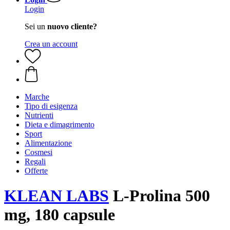
Login
Sei un
nuovo cliente?
Crea un account
Marche
Tipo di esigenza
Nutrienti
Dieta e dimagrimento
Sport
Alimentazione
Cosmesi
Regali
Offerte
KLEAN LABS
L-Prolina 500
mg, 180 capsule