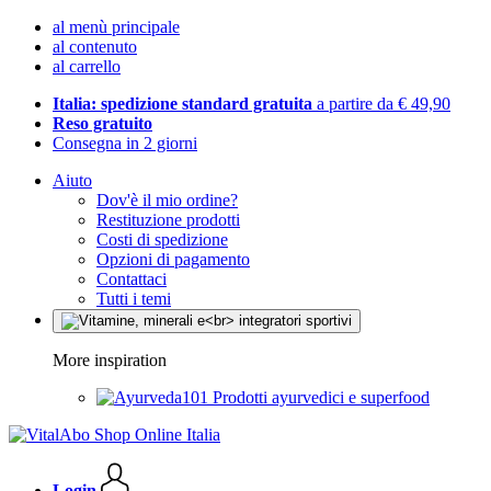
al menù principale
al contenuto
al carrello
Italia: spedizione standard gratuita
a partire da € 49,90
Reso gratuito
Consegna in 2 giorni
Aiuto
Dov'è il mio ordine?
Restituzione prodotti
Costi di spedizione
Opzioni di pagamento
Contattaci
Tutti i temi
More inspiration
Prodotti ayurvedici e superfood
Login