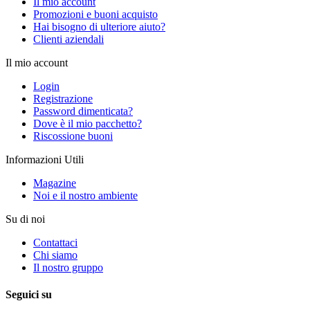
Il mio account
Promozioni e buoni acquisto
Hai bisogno di ulteriore aiuto?
Clienti aziendali
Il mio account
Login
Registrazione
Password dimenticata?
Dove è il mio pacchetto?
Riscossione buoni
Informazioni Utili
Magazine
Noi e il nostro ambiente
Su di noi
Contattaci
Chi siamo
Il nostro gruppo
Seguici su