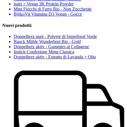
nutri + Vegan 3K Protein Powder
Mini Fiocchi di Farro Bio - Non Zuccherati
BjökoVit Vitamina D3 Vegan - Gocce
Nuovi prodotti:
Doppelherz pure - Polvere di Superfood Verde
Bauck Mühle Wunderbrot Bio - Gold
Doppelherz aktiv - Gummies al Collagene
Instick Confezione Mista Classica
Doppelherz aktiv - Estratto di Lavanda + Olio