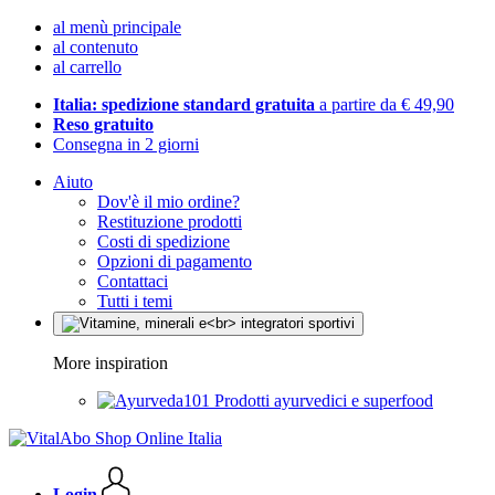
al menù principale
al contenuto
al carrello
Italia: spedizione standard gratuita
a partire da € 49,90
Reso gratuito
Consegna in 2 giorni
Aiuto
Dov'è il mio ordine?
Restituzione prodotti
Costi di spedizione
Opzioni di pagamento
Contattaci
Tutti i temi
More inspiration
Prodotti ayurvedici e superfood
Login