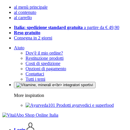
al menù principale
al contenuto
al carrello
Italia: spedizione standard gratuita
a partire da € 49,90
Reso gratuito
Consegna in 2 giorni
Aiuto
Dov'è il mio ordine?
Restituzione prodotti
Costi di spedizione
Opzioni di pagamento
Contattaci
Tutti i temi
More inspiration
Prodotti ayurvedici e superfood
Login