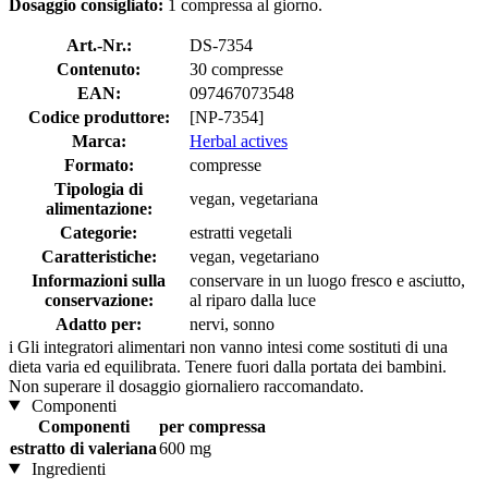
Dosaggio consigliato:
1 compressa al giorno.
Art.-Nr.:
DS-7354
Contenuto:
30 compresse
EAN:
097467073548
Codice produttore:
[NP-7354]
Marca:
Herbal actives
Formato:
compresse
Tipologia di
vegan, vegetariana
alimentazione:
Categorie:
estratti vegetali
Caratteristiche:
vegan, vegetariano
Informazioni sulla
conservare in un luogo fresco e asciutto,
conservazione:
al riparo dalla luce
Adatto per:
nervi, sonno
i
Gli integratori alimentari non vanno intesi come sostituti di una
dieta varia ed equilibrata. Tenere fuori dalla portata dei bambini.
Non superare il dosaggio giornaliero raccomandato.
Componenti
Componenti
per compressa
estratto di valeriana
600 mg
Ingredienti