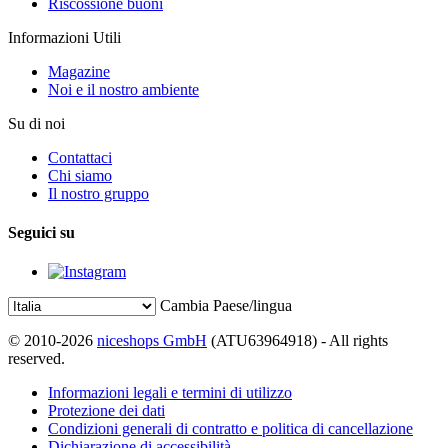
Riscossione buoni
Informazioni Utili
Magazine
Noi e il nostro ambiente
Su di noi
Contattaci
Chi siamo
Il nostro gruppo
Seguici su
Cambia Paese/lingua
© 2010-2026
niceshops GmbH
(ATU63964918) - All rights
reserved.
Informazioni legali e termini di utilizzo
Protezione dei dati
Condizioni generali di contratto e politica di cancellazione
Dichiarazione di accessibilità