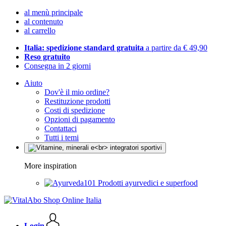
al menù principale
al contenuto
al carrello
Italia: spedizione standard gratuita
a partire da € 49,90
Reso gratuito
Consegna in 2 giorni
Aiuto
Dov'è il mio ordine?
Restituzione prodotti
Costi di spedizione
Opzioni di pagamento
Contattaci
Tutti i temi
More inspiration
Prodotti ayurvedici e superfood
Login