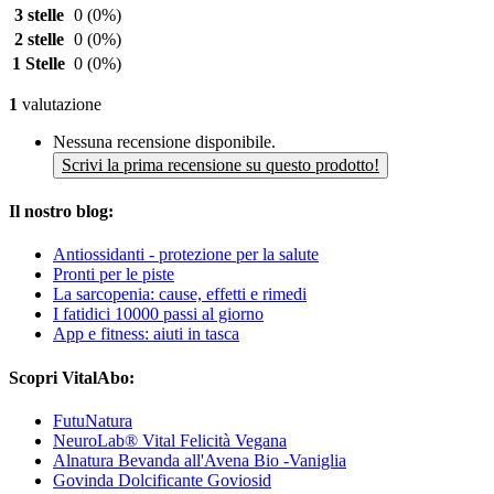
3 stelle
0
(0%)
2 stelle
0
(0%)
1 Stelle
0
(0%)
1
valutazione
Nessuna recensione disponibile.
Scrivi la prima recensione su questo prodotto!
Il nostro blog:
Antiossidanti - protezione per la salute
Pronti per le piste
La sarcopenia: cause, effetti e rimedi
I fatidici 10000 passi al giorno
App e fitness: aiuti in tasca
Scopri VitalAbo:
FutuNatura
NeuroLab® Vital Felicità Vegana
Alnatura Bevanda all'Avena Bio -Vaniglia
Govinda Dolcificante Goviosid