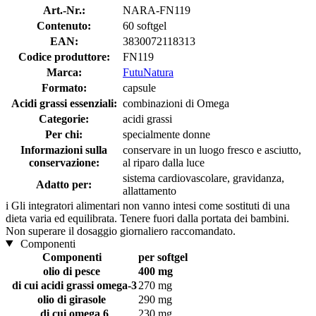
Art.-Nr.:
NARA-FN119
Contenuto:
60 softgel
EAN:
3830072118313
Codice produttore:
FN119
Marca:
FutuNatura
Formato:
capsule
Acidi grassi essenziali:
combinazioni di Omega
Categorie:
acidi grassi
Per chi:
specialmente donne
Informazioni sulla
conservare in un luogo fresco e asciutto,
conservazione:
al riparo dalla luce
sistema cardiovascolare, gravidanza,
Adatto per:
allattamento
i
Gli integratori alimentari non vanno intesi come sostituti di una
dieta varia ed equilibrata. Tenere fuori dalla portata dei bambini.
Non superare il dosaggio giornaliero raccomandato.
Componenti
Componenti
per softgel
olio di pesce
400 mg
di cui acidi grassi omega-3
270 mg
olio di girasole
290 mg
di cui omega 6
230 mg