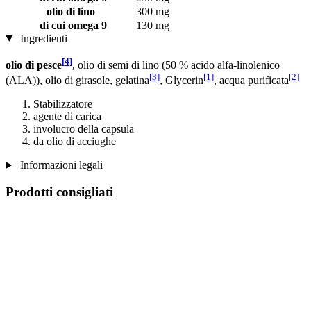
olio di lino
300 mg
di cui omega 9
130 mg
Ingredienti
[4]
olio di pesce
, olio di semi di lino (50 % acido alfa-linolenico
[3]
[1]
[2]
(ALA)), olio di girasole, gelatina
, Glycerin
, acqua purificata
Stabilizzatore
agente di carica
involucro della capsula
da olio di acciughe
Informazioni legali
Prodotti consigliati