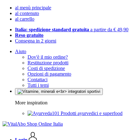
al menù principale
al contenuto
al carrello
Italia: spedizione standard gratuita
a partire da € 49,90
Reso gratuito
Consegna in 2 giorni
Aiuto
Dov'è il mio ordine?
Restituzione prodotti
Costi di spedizione
Opzioni di pagamento
Contattaci
Tutti i temi
More inspiration
Prodotti ayurvedici e superfood
Login