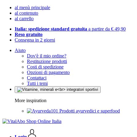
al menù principale
al contenuto
al carrello
Italia: spedizione standard gratuita
a partire da € 49,90
Reso gratuito
Consegna in 2 giorni
Aiuto
Dov'è il mio ordine?
Restituzione prodotti
Costi di spedizione
Opzioni di pagamento
Contattaci
Tutti i temi
More inspiration
Prodotti ayurvedici e superfood
Login