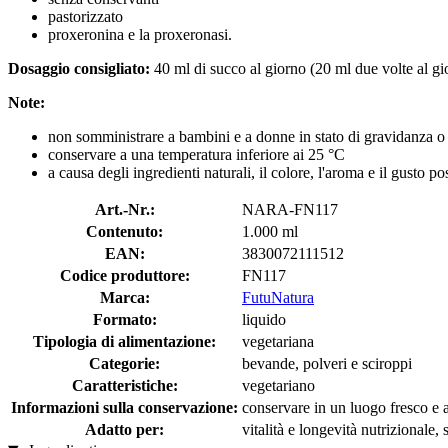
pastorizzato
proxeronina e la proxeronasi.
Dosaggio consigliato:
40 ml di succo al giorno (20 ml due volte al gio
Note:
non somministrare a bambini e a donne in stato di gravidanza o
conservare a una temperatura inferiore ai 25 °C
a causa degli ingredienti naturali, il colore, l'aroma e il gusto p
Art.-Nr.:
NARA-FN117
Contenuto:
1.000 ml
EAN:
3830072111512
Codice produttore:
FN117
Marca:
FutuNatura
Formato:
liquido
Tipologia di alimentazione:
vegetariana
Categorie:
bevande, polveri e sciroppi
Caratteristiche:
vegetariano
Informazioni sulla conservazione:
conservare in un luogo fresco e as
Adatto per:
vitalità e longevità nutrizionale,