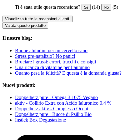
Ti è stata utile questa recensione?
(14)
(5)
Sì
No
Visualizza tutte le recensioni clienti.
Valuta questo prodotto
Il nostro blog:
Buone abitudini per un cervello sano
Stress pre-natalizio? No panic!
Bruciare i grassi: errori, trucchi e consigli
Una ricarica di vitamine per l’autunno
Quanto pesa la felicità? E questa è la domanda giusta?
Nuovi prodotti:
Doppelherz pure - Omega 3 1075 Vegano
aktiv - Collirio Extra con Acido Ialuronico 0,4 %
Doppelherz aktiv - Complesso Occhi
Doppelherz pure - Bucce di Psillio Bio
Instick Box Degustazione