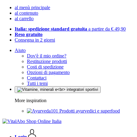
al menù principale
al contenuto
al carrello
Italia: spedizione standard gratuita
a partire da € 49,90
Reso gratuito
Consegna in 2 giorni
Aiuto
Dov'è il mio ordine?
Restituzione prodotti
Costi di spedizione
Opzioni di pagamento
Contattaci
Tutti i temi
More inspiration
Prodotti ayurvedici e superfood
Login