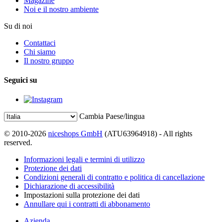
Magazine
Noi e il nostro ambiente
Su di noi
Contattaci
Chi siamo
Il nostro gruppo
Seguici su
Cambia Paese/lingua
© 2010-2026
niceshops GmbH
(ATU63964918) - All rights
reserved.
Informazioni legali e termini di utilizzo
Protezione dei dati
Condizioni generali di contratto e politica di cancellazione
Dichiarazione di accessibilità
Impostazioni sulla protezione dei dati
Annullare qui i contratti di abbonamento
Azienda