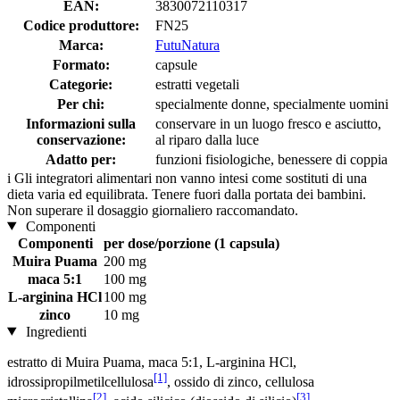
EAN:
3830072110317
Codice produttore:
FN25
Marca:
FutuNatura
Formato:
capsule
Categorie:
estratti vegetali
Per chi:
specialmente donne, specialmente uomini
Informazioni sulla
conservare in un luogo fresco e asciutto,
conservazione:
al riparo dalla luce
Adatto per:
funzioni fisiologiche, benessere di coppia
i
Gli integratori alimentari non vanno intesi come sostituti di una
dieta varia ed equilibrata. Tenere fuori dalla portata dei bambini.
Non superare il dosaggio giornaliero raccomandato.
Componenti
Componenti
per dose/porzione (1 capsula)
Muira Puama
200 mg
maca 5:1
100 mg
L-arginina HCl
100 mg
zinco
10 mg
Ingredienti
estratto di Muira Puama, maca 5:1, L-arginina HCl,
[1]
idrossipropilmetilcellulosa
, ossido di zinco, cellulosa
[2]
[3]