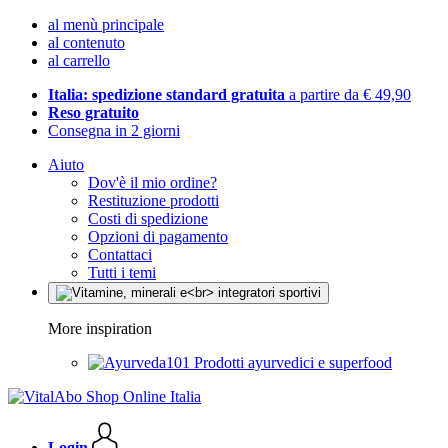
al menù principale
al contenuto
al carrello
Italia: spedizione standard gratuita
a partire da € 49,90
Reso gratuito
Consegna in 2 giorni
Aiuto
Dov'è il mio ordine?
Restituzione prodotti
Costi di spedizione
Opzioni di pagamento
Contattaci
Tutti i temi
More inspiration
Prodotti ayurvedici e superfood
Login