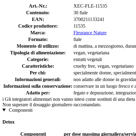
Art.-Nr.:
XEC-FLE-11535
Contenuto:
30 fiale
EAN:
3700211133241
Codice produttore:
11535
Marca:
Fleurance Nature
Formato:
fiale
Momento di utilizzo:
di mattina, a mezzogiorno, duran
Tipologia di alimentazione:
vegan, vegetariana
Categorie:
estratti vegetali
Caratteristiche:
cruelty free, vegan, vegetariano
Per chi:
specialmente donne, specialmen
Informazioni generali:
non adatto alle donne in gravidan
Informazioni sulla conservazione:
conservare in un luogo fresco e a
Adatto per:
fegato e depurazione, integrazion
i
Gli integratori alimentari non vanno intesi come sostituti di una dieta
Non superare il dosaggio giornaliero raccomandato.
Componenti
Detox
Componenti
per dose massima giornaliera/servizi