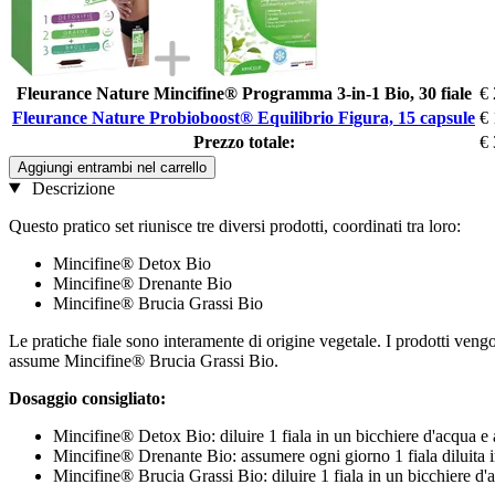
Fleurance Nature Mincifine® Programma 3-in-1 Bio, 30 fiale
€ 
Fleurance Nature Probioboost® Equilibrio Figura, 15 capsule
€ 
Prezzo totale:
€ 
Aggiungi entrambi nel carrello
Descrizione
Questo pratico set riunisce tre diversi prodotti, coordinati tra loro:
Mincifine® Detox Bio
Mincifine® Drenante Bio
Mincifine® Brucia Grassi Bio
Le pratiche fiale sono interamente di origine vegetale. I prodotti veng
assume Mincifine® Brucia Grassi Bio.
Dosaggio consigliato:
Mincifine® Detox Bio: diluire 1 fiala in un bicchiere d'acqua e
Mincifine® Drenante Bio: assumere ogni giorno 1 fiala diluita i
Mincifine® Brucia Grassi Bio: diluire 1 fiala in un bicchiere d