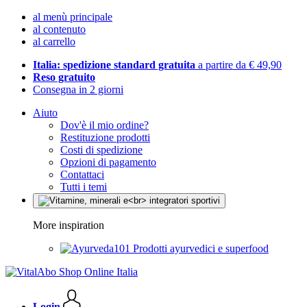
al menù principale
al contenuto
al carrello
Italia: spedizione standard gratuita
a partire da € 49,90
Reso gratuito
Consegna in 2 giorni
Aiuto
Dov'è il mio ordine?
Restituzione prodotti
Costi di spedizione
Opzioni di pagamento
Contattaci
Tutti i temi
More inspiration
Prodotti ayurvedici e superfood
Login