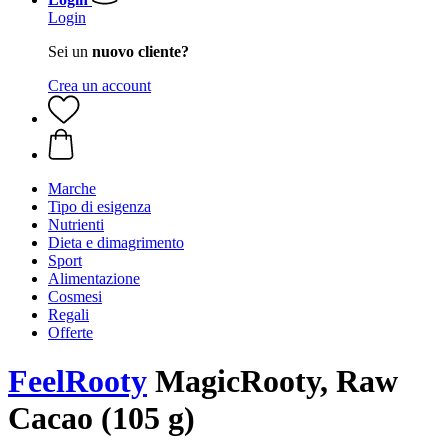
Login
Sei un
nuovo cliente?
Crea un account
Marche
Tipo di esigenza
Nutrienti
Dieta e dimagrimento
Sport
Alimentazione
Cosmesi
Regali
Offerte
FeelRooty
MagicRooty, Raw
Cacao (105 g)