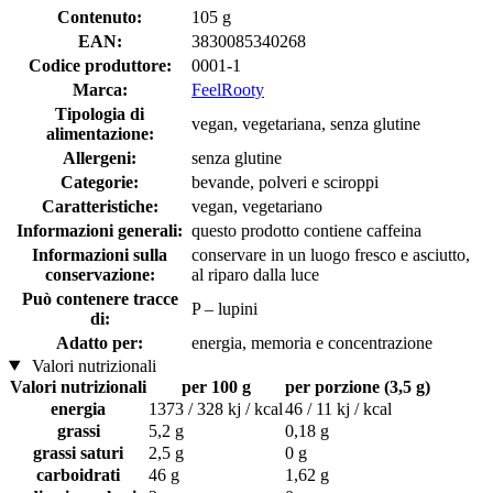
Contenuto:
105 g
EAN:
3830085340268
Codice produttore:
0001-1
Marca:
FeelRooty
Tipologia di
vegan, vegetariana, senza glutine
alimentazione:
Allergeni:
senza glutine
Categorie:
bevande, polveri e sciroppi
Caratteristiche:
vegan, vegetariano
Informazioni generali:
questo prodotto contiene caffeina
Informazioni sulla
conservare in un luogo fresco e asciutto,
conservazione:
al riparo dalla luce
Può contenere tracce
P – lupini
di:
Adatto per:
energia, memoria e concentrazione
Valori nutrizionali
Valori nutrizionali
per 100 g
per porzione (3,5 g)
energia
1373 / 328 kj / kcal
46 / 11 kj / kcal
grassi
5,2 g
0,18 g
grassi saturi
2,5 g
0 g
carboidrati
46 g
1,62 g