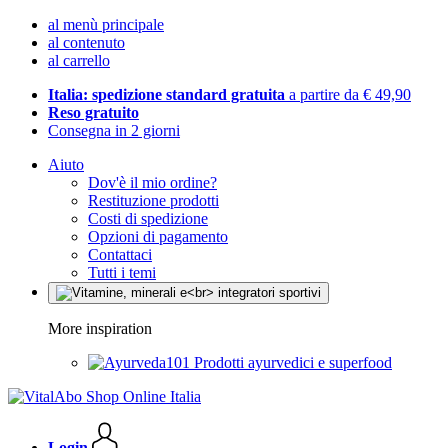
al menù principale
al contenuto
al carrello
Italia: spedizione standard gratuita
a partire da € 49,90
Reso gratuito
Consegna in 2 giorni
Aiuto
Dov'è il mio ordine?
Restituzione prodotti
Costi di spedizione
Opzioni di pagamento
Contattaci
Tutti i temi
More inspiration
Prodotti ayurvedici e superfood
Login