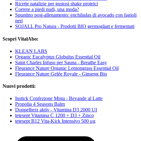
Ricette natalizie per gustosi shake proteici
Correre a piedi nudi, una moda?
Spuntino post-allenamento: enchiladas di avocado con fagioli
neri
SOJALL Pro Natura - Prodotti BIO germogliati e fermentati
Scopri VitalAbo:
KLEAN LABS
Organic Eucalyptus Globulus Essential Oil
Saint Charles Infuso per Sauna - Breathe Easy
Fleurance Nature Organic Lemongrass Essential Oil
Fleurance Nature Gelée Royale - Ginseng Bio
Nuovi prodotti:
Instick Confezione Mista - Bevande al Latte
Propolia 4 Seasons Balm
Doppelherz aktiv - Vitamina D3 2000 UI
tetesept Vitamina C 1200 + D3 + Zinco
tetesept B12 Vita-Kick Intensivo 500 μg