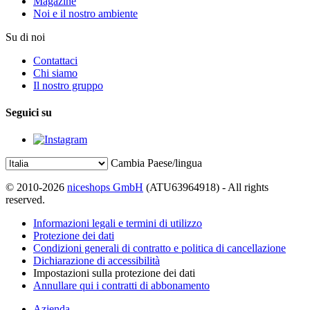
Magazine
Noi e il nostro ambiente
Su di noi
Contattaci
Chi siamo
Il nostro gruppo
Seguici su
Cambia Paese/lingua
© 2010-2026
niceshops GmbH
(ATU63964918) - All rights
reserved.
Informazioni legali e termini di utilizzo
Protezione dei dati
Condizioni generali di contratto e politica di cancellazione
Dichiarazione di accessibilità
Impostazioni sulla protezione dei dati
Annullare qui i contratti di abbonamento
Azienda