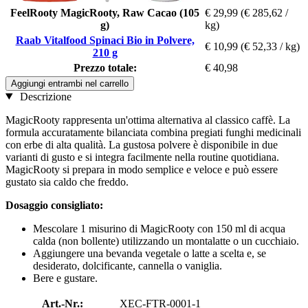
FeelRooty MagicRooty, Raw Cacao (105
€ 29,99
(€ 285,62 /
g)
kg)
Raab Vitalfood Spinaci Bio in Polvere,
€ 10,99
(€ 52,33 / kg)
210 g
Prezzo totale:
€ 40,98
Aggiungi entrambi nel carrello
Descrizione
MagicRooty rappresenta un'ottima alternativa al classico caffè. La
formula accuratamente bilanciata combina pregiati funghi medicinali
con erbe di alta qualità. La gustosa polvere è disponibile in due
varianti di gusto e si integra facilmente nella routine quotidiana.
MagicRooty si prepara in modo semplice e veloce e può essere
gustato sia caldo che freddo.
Dosaggio consigliato:
Mescolare 1 misurino di MagicRooty con 150 ml di acqua
calda (non bollente) utilizzando un montalatte o un cucchiaio.
Aggiungere una bevanda vegetale o latte a scelta e, se
desiderato, dolcificante, cannella o vaniglia.
Bere e gustare.
Art.-Nr.:
XEC-FTR-0001-1