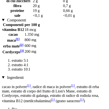
di cui zuccheri
2 g
0 g
fibra
20 g
0,7 g
proteine
19 g
0,66 g
sale
<0,1 g
<0,01 g
Componenti
Componenti
per 100 g
vitamina B12
18 mcg
cacao
1.350 mg
[1]
800 mg
maca
[2]
600 mg
erba mate
[3]
200 mg
Cordyceps
estratto 5:1
estratto 4:1
estratto 10:1
Ingredienti
[1]
[1]
cacao in polvere
, radice di maca in polvere
, estratto di erba
mate, estratto di corpo del frutto di Lion's Mane, estratto di
Cordyceps, estratto di galanga, estratto di radice di rodiola rosa,
[1]
[1]
vitamina B12 (metilcobalamina)
(grano saraceno
)