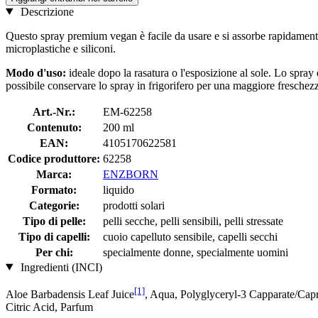
Descrizione
Questo spray premium vegan è facile da usare e si assorbe rapidamente.
microplastiche e siliconi.
Modo d'uso:
ideale dopo la rasatura o l'esposizione al sole. Lo spray 
possibile conservare lo spray in frigorifero per una maggiore freschez
Art.-Nr.:
EM-62258
Contenuto:
200 ml
EAN:
4105170622581
Codice produttore:
62258
Marca:
ENZBORN
Formato:
liquido
Categorie:
prodotti solari
Tipo di pelle:
pelli secche, pelli sensibili, pelli stressate
Tipo di capelli:
cuoio capelluto sensibile, capelli secchi
Per chi:
specialmente donne, specialmente uomini
Ingredienti (INCI)
[1]
Aloe Barbadensis Leaf Juice
, Aqua, Polyglyceryl-3 Capparate/Cap
Citric Acid, Parfum