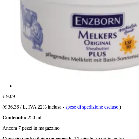
€ 9,09
(
€ 36,36 / L
, IVA 22% inclusa
-
spese di spedizione escluse
)
Contenuto:
250 ml
Ancora 7 pezzi in magazzino
Consegna entro il giorno venerdì, 14 agosto
, se ordini entro