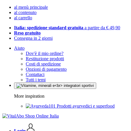
al menù principale
al contenuto
al carrello
Italia: spedizione standard gratuita
a partire da € 49,90
Reso gratuito
Consegna in 2 giorni
Aiuto
Dov'è il mio ordine?
Restituzione prodotti
Costi di spedizione
Opzioni di pagamento
Contattaci
Tutti i temi
More inspiration
Prodotti ayurvedici e superfood
Login