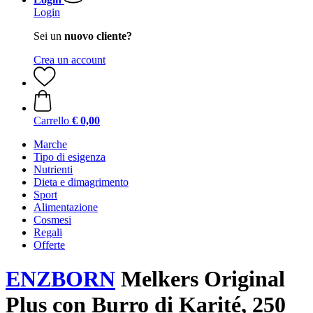
Login
Sei un
nuovo cliente?
Crea un account
Carrello
€ 0,00
Marche
Tipo di esigenza
Nutrienti
Dieta e dimagrimento
Sport
Alimentazione
Cosmesi
Regali
Offerte
ENZBORN
Melkers Original
Plus con Burro di Karité, 250