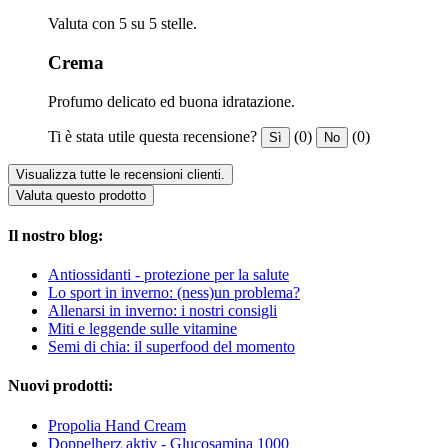
Valuta con 5 su 5 stelle.
Crema
Profumo delicato ed buona idratazione.
Ti è stata utile questa recensione?
(0)
(0)
Sì
No
Visualizza tutte le recensioni clienti.
Valuta questo prodotto
Il nostro blog:
Antiossidanti - protezione per la salute
Lo sport in inverno: (ness)un problema?
Allenarsi in inverno: i nostri consigli
Miti e leggende sulle vitamine
Semi di chia: il superfood del momento
Nuovi prodotti:
Propolia Hand Cream
Doppelherz aktiv - Glucosamina 1000