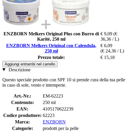
ENZBORN Melkers Original Plus con Burro di
€ 9,09
(€
Karité, 250 ml
36,36 / L)
ENZBORN Melkers Original con Calendula,
€ 6,09
250 ml
(€ 24,36 / L)
Prezzo totale:
€ 15,18
Aggiungi entrambi nel carrello
Descrizione
Questo speciale prodotto con SPF 10 si prende cura della tua pelle
in caso di sole, vento e intemperie.
Art.-Nr.:
EM-62223
Contenuto:
250 ml
EAN:
4105170622239
Codice produttore:
62223
Marca:
ENZBORN
Categorie:
prodotti per la pelle