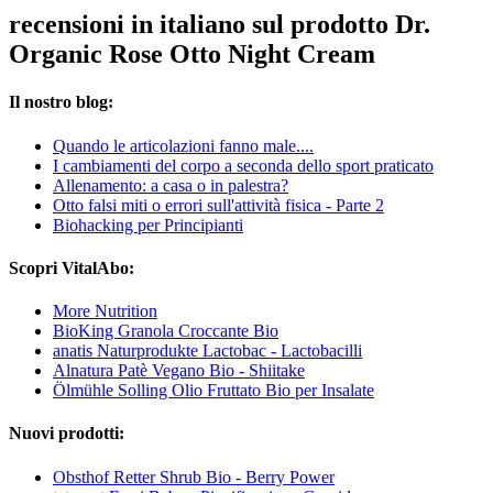
recensioni in italiano sul prodotto Dr.
Organic Rose Otto Night Cream
Il nostro blog:
Quando le articolazioni fanno male....
I cambiamenti del corpo a seconda dello sport praticato
Allenamento: a casa o in palestra?
Otto falsi miti o errori sull'attività fisica - Parte 2
Biohacking per Principianti
Scopri VitalAbo:
More Nutrition
BioKing Granola Croccante Bio
anatis Naturprodukte Lactobac - Lactobacilli
Alnatura Patè Vegano Bio - Shiitake
Ölmühle Solling Olio Fruttato Bio per Insalate
Nuovi prodotti:
Obsthof Retter Shrub Bio - Berry Power