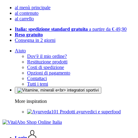
al menù principale
al contenuto
al carrello
Italia: spedizione standard gratuita
a partire da € 49,90
Reso gratuito
Consegna in 2 giorni
Aiuto
Dov'è il mio ordine?
Restituzione prodotti
Costi di spedizione
Opzioni di pagamento
Contattaci
Tutti i temi
More inspiration
Prodotti ayurvedici e superfood
Login