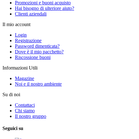
Promozioni e buoni acquisto
Hai bisogno di ulteriore aiuto?
Clienti aziendali
Il mio account
Login
Registrazione
Password dimenticata?
Dove è il mio pacchetto?
Riscossione buoni
Informazioni Utili
Magazine
Noi e il nostro ambiente
Su di noi
Contattaci
Chi siamo
Il nostro gruppo
Seguici su