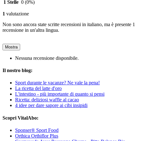
1 Stelle
0
(0%)
1
valutazione
Non sono ancora state scritte recensioni in italiano, ma è presente 1
recensione in un'altra lingua.
Mostra
Nessuna recensione disponibile.
Il nostro blog:
Sport durante le vacanze? Ne vale la pena!
La ricetta del latte d'oro
L'intestino - più importante di quanto si pensi
Ricetta: deliziosi waffle al cacao
4 idee per dare sapore ai cibi insipidi
Scopri VitalAbo:
Sponser® Sport Food
Orthica Orthiflor Plus