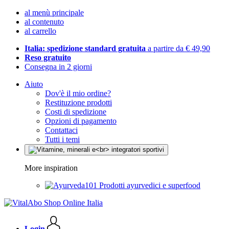
al menù principale
al contenuto
al carrello
Italia: spedizione standard gratuita
a partire da € 49,90
Reso gratuito
Consegna in 2 giorni
Aiuto
Dov'è il mio ordine?
Restituzione prodotti
Costi di spedizione
Opzioni di pagamento
Contattaci
Tutti i temi
More inspiration
Prodotti ayurvedici e superfood
Login