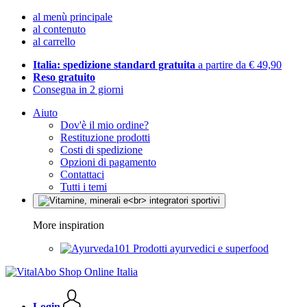
al menù principale
al contenuto
al carrello
Italia: spedizione standard gratuita
a partire da € 49,90
Reso gratuito
Consegna in 2 giorni
Aiuto
Dov'è il mio ordine?
Restituzione prodotti
Costi di spedizione
Opzioni di pagamento
Contattaci
Tutti i temi
More inspiration
Prodotti ayurvedici e superfood
Login