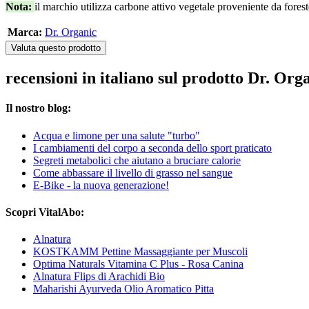
Nota:
il marchio utilizza carbone attivo vegetale proveniente da forest
Marca:
Dr. Organic
Valuta questo prodotto
recensioni in italiano sul prodotto Dr. O
Il nostro blog:
Acqua e limone per una salute "turbo"
I cambiamenti del corpo a seconda dello sport praticato
Segreti metabolici che aiutano a bruciare calorie
Come abbassare il livello di grasso nel sangue
E-Bike - la nuova generazione!
Scopri VitalAbo:
Alnatura
KOSTKAMM Pettine Massaggiante per Muscoli
Optima Naturals Vitamina C Plus - Rosa Canina
Alnatura Flips di Arachidi Bio
Maharishi Ayurveda Olio Aromatico Pitta