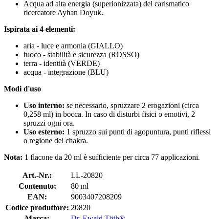
Acqua ad alta energia (superionizzata) del carismatico
ricercatore Ayhan Doyuk.
Ispirata ai 4 elementi:
aria - luce e armonia (GIALLO)
fuoco - stabilità e sicurezza (ROSSO)
terra - identità (VERDE)
acqua - integrazione (BLU)
Modi d'uso
Uso interno:
se necessario, spruzzare 2 erogazioni (circa
0,258 ml) in bocca. In caso di disturbi fisici o emotivi, 2
spruzzi ogni ora.
Uso esterno:
1 spruzzo sui punti di agopuntura, punti riflessi
o regione dei chakra.
Nota:
1 flacone da 20 ml è sufficiente per circa 77 applicazioni.
Art.-Nr.:
LL-20820
Contenuto:
80 ml
EAN:
9003407208209
Codice produttore:
20820
Marca:
Dr. Ewald Töth®