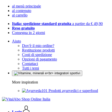
al menù principale
al contenuto
al carrello
Italia: spedizione standard gratuita
a partire da € 49,90
Reso gratuito
Consegna in 2 giorni
Aiuto
Dov'è il mio ordine?
Restituzione prodotti
Costi di spedizione
Opzioni di pagamento
Contattaci
Tutti i temi
More inspiration
Prodotti ayurvedici e superfood
Login