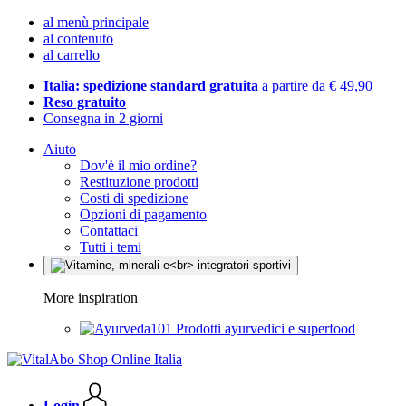
al menù principale
al contenuto
al carrello
Italia: spedizione standard gratuita
a partire da € 49,90
Reso gratuito
Consegna in 2 giorni
Aiuto
Dov'è il mio ordine?
Restituzione prodotti
Costi di spedizione
Opzioni di pagamento
Contattaci
Tutti i temi
More inspiration
Prodotti ayurvedici e superfood
Login