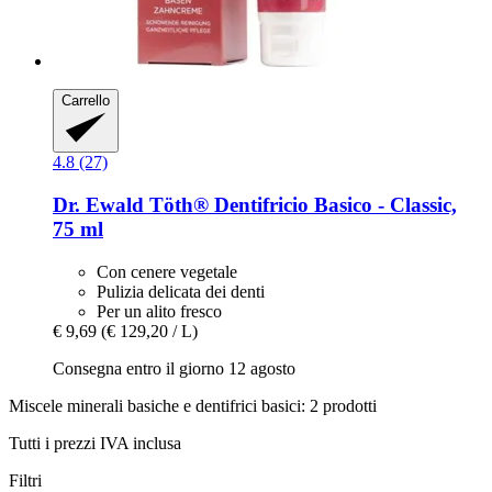
Carrello
4.8 (27)
Dr. Ewald Töth®
Dentifricio Basico -​ Classic,
75 ml
Con cenere vegetale
Pulizia delicata dei denti
Per un alito fresco
€ 9,69
(€ 129,20 / L)
Consegna entro il giorno 12 agosto
Miscele minerali basiche e dentifrici basici: 2 prodotti
Tutti i prezzi IVA inclusa
Filtri