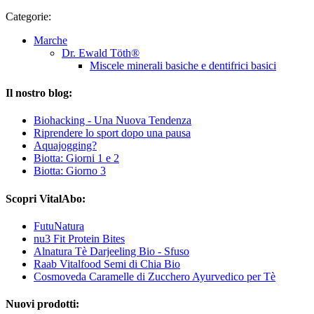
Categorie:
Marche
Dr. Ewald Töth®
Miscele minerali basiche e dentifrici basici
Il nostro blog:
Biohacking - Una Nuova Tendenza
Riprendere lo sport dopo una pausa
Aquajogging?
Biotta: Giorni 1 e 2
Biotta: Giorno 3
Scopri VitalAbo:
FutuNatura
nu3 Fit Protein Bites
Alnatura Tè Darjeeling Bio - Sfuso
Raab Vitalfood Semi di Chia Bio
Cosmoveda Caramelle di Zucchero Ayurvedico per Tè
Nuovi prodotti: