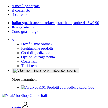
al menù principale
al contenuto
al carrello
Italia: spedizione standard gratuita
a partire da € 49,90
Reso gratuito
Consegna in 2 giorni
Aiuto
Dov'è il mio ordine?
Restituzione prodotti
Costi di spedizione
Opzioni di pagamento
Contattaci
Tutti i temi
More inspiration
Prodotti ayurvedici e superfood
Login