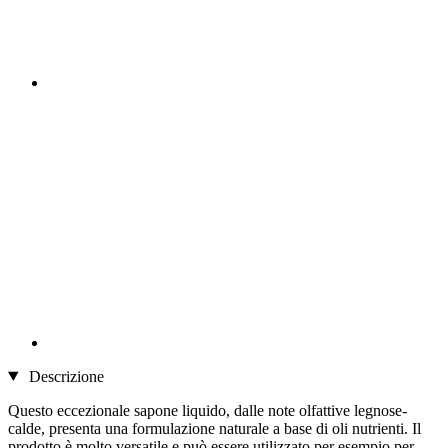
Descrizione
Questo eccezionale sapone liquido, dalle note olfattive legnose-
calde, presenta una formulazione naturale a base di oli nutrienti. Il
prodotto è molto versatile e può essere utilizzato per esempio per