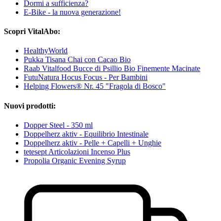
Dormi a sufficienza?
E-Bike - la nuova generazione!
Scopri VitalAbo:
HealthyWorld
Pukka Tisana Chai con Cacao Bio
Raab Vitalfood Bucce di Psillio Bio Finemente Macinate
FutuNatura Hocus Focus - Per Bambini
Helping Flowers® Nr. 45 "Fragola di Bosco"
Nuovi prodotti:
Dopper Steel - 350 ml
Doppelherz aktiv - Equilibrio Intestinale
Doppelherz aktiv - Pelle + Capelli + Unghie
tetesept Articolazioni Incenso Plus
Propolia Organic Evening Syrup