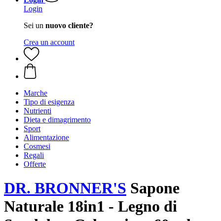
Login
Sei un
nuovo cliente?
Crea un account
Marche
Tipo di esigenza
Nutrienti
Dieta e dimagrimento
Sport
Alimentazione
Cosmesi
Regali
Offerte
DR. BRONNER'S
Sapone
Naturale 18in1 - Legno di