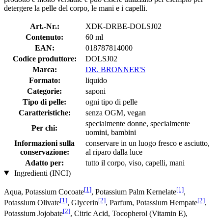
detergere la pelle del corpo, le mani e i capelli.
Art.-Nr.:
XDK-DRBE-DOLSJ02
Contenuto:
60 ml
EAN:
018787814000
Codice produttore:
DOLSJ02
Marca:
DR. BRONNER'S
Formato:
liquido
Categorie:
saponi
Tipo di pelle:
ogni tipo di pelle
Caratteristiche:
senza OGM, vegan
specialmente donne, specialmente
Per chi:
uomini, bambini
Informazioni sulla
conservare in un luogo fresco e asciutto,
conservazione:
al riparo dalla luce
Adatto per:
tutto il corpo, viso, capelli, mani
Ingredienti (INCI)
[1]
[1]
Aqua, Potassium Cocoate
, Potassium Palm Kernelate
,
[1]
[2]
[2]
Potassium Olivate
, Glycerin
, Parfum, Potassium Hempate
,
[2]
Potassium Jojobate
, Citric Acid, Tocopherol (Vitamin E),