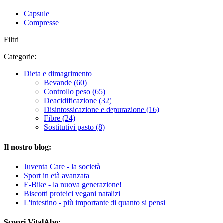
Capsule
Compresse
Filtri
Categorie:
Dieta e dimagrimento
Bevande (60)
Controllo peso (65)
Deacidificazione (32)
Disintossicazione e depurazione (16)
Fibre (24)
Sostitutivi pasto (8)
Il nostro blog:
Juventa Care - la società
Sport in età avanzata
E-Bike - la nuova generazione!
Biscotti proteici vegani natalizi
L'intestino - più importante di quanto si pensi
Scopri VitalAbo: