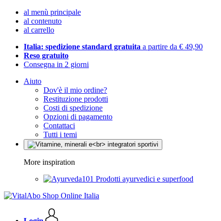
al menù principale
al contenuto
al carrello
Italia: spedizione standard gratuita
a partire da € 49,90
Reso gratuito
Consegna in 2 giorni
Aiuto
Dov'è il mio ordine?
Restituzione prodotti
Costi di spedizione
Opzioni di pagamento
Contattaci
Tutti i temi
More inspiration
Prodotti ayurvedici e superfood
Login