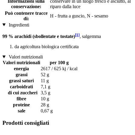
Informazioni sulla
conservare in un luogo fresco e asciutto, al
conservazione:
riparo dalla luce
Può contenere tracce
H - frutta a guscio, N - sesamo
di:
Ingredienti
[1]
99 % arachidi (sbollentate e tostate)
, salgemma
da agricoltura biologica certificata
Valori nutrizionali
Valori nutrizionali
per 100 g
energia
2617 / 625 kj / kcal
grassi
52 g
grassi saturi
11 g
carboidrati
7,1 g
di cui zuccheri
3,5 g
fibre
10 g
proteine
28 g
sale
0,67 g
Prodotti consigliati