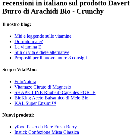
recensioni in italiano sul prodotto Davert
Burro di Arachidi Bio - Crunchy
Il nostro blog:
Miti e leggende sulle vitamine
Dormito male?
La vitamina E
Stili di vita e diete alternative
Propositi per il nuovo anno: 8 consigli
Scopri VitalAbo:
FutuNatura
Vitamaze Citrato di Magnesio
SHAPE-LINE Rhubarb Capsules FORTE
BioKing Aceto Balsamico di Mele Bio
KAL Super Enzimi™
Nuovi prodotti:
yfood Pasto da Bere Fresh Berry
Instick Confezione Mista Classica