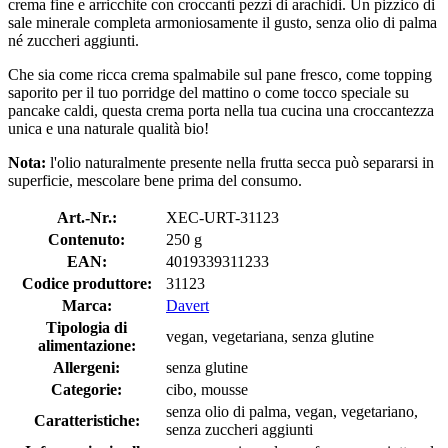
crema fine e arricchite con croccanti pezzi di arachidi. Un pizzico di
sale minerale completa armoniosamente il gusto, senza olio di palma
né zuccheri aggiunti.
Che sia come ricca crema spalmabile sul pane fresco, come topping
saporito per il tuo porridge del mattino o come tocco speciale su
pancake caldi, questa crema porta nella tua cucina una croccantezza
unica e una naturale qualità bio!
Nota:
l'olio naturalmente presente nella frutta secca può separarsi in
superficie, mescolare bene prima del consumo.
Art.-Nr.:
XEC-URT-31123
Contenuto:
250 g
EAN:
4019339311233
Codice produttore:
31123
Marca:
Davert
Tipologia di
vegan, vegetariana, senza glutine
alimentazione:
Allergeni:
senza glutine
Categorie:
cibo, mousse
senza olio di palma, vegan, vegetariano,
Caratteristiche:
senza zuccheri aggiunti