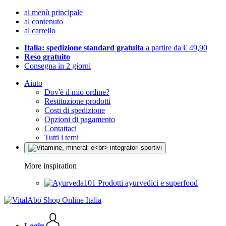
al menù principale
al contenuto
al carrello
Italia: spedizione standard gratuita
a partire da € 49,90
Reso gratuito
Consegna in 2 giorni
Aiuto
Dov'è il mio ordine?
Restituzione prodotti
Costi di spedizione
Opzioni di pagamento
Contattaci
Tutti i temi
More inspiration
Prodotti ayurvedici e superfood
Login