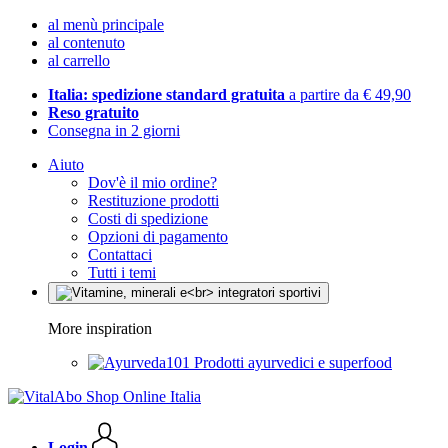
al menù principale
al contenuto
al carrello
Italia: spedizione standard gratuita
a partire da € 49,90
Reso gratuito
Consegna in 2 giorni
Aiuto
Dov'è il mio ordine?
Restituzione prodotti
Costi di spedizione
Opzioni di pagamento
Contattaci
Tutti i temi
More inspiration
Prodotti ayurvedici e superfood
Login