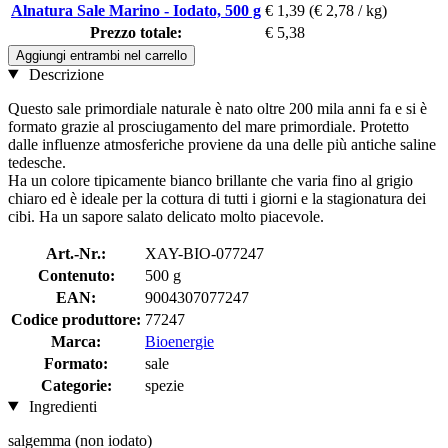
Alnatura Sale Marino - Iodato, 500 g
€ 1,39
(€ 2,78 / kg)
Prezzo totale:
€ 5,38
Aggiungi entrambi nel carrello
Descrizione
Questo sale primordiale naturale è nato oltre 200 mila anni fa e si è
formato grazie al prosciugamento del mare primordiale. Protetto
dalle influenze atmosferiche proviene da una delle più antiche saline
tedesche.
Ha un colore tipicamente bianco brillante che varia fino al grigio
chiaro ed è ideale per la cottura di tutti i giorni e la stagionatura dei
cibi. Ha un sapore salato delicato molto piacevole.
Art.-Nr.:
XAY-BIO-077247
Contenuto:
500 g
EAN:
9004307077247
Codice produttore:
77247
Marca:
Bioenergie
Formato:
sale
Categorie:
spezie
Ingredienti
salgemma (non iodato)