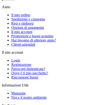
Aiuto
Il mio ordine
Spedizione e consegna
Resi e rimborsi
Opzioni di pagamento
Il mio account
Promozioni e buoni acquisto
Hai bisogno di ulteriore aiuto?
Clienti aziendali
Il mio account
Login
Registrazione
Password dimenticata?
Dove è il mio pacchetto?
Riscossione buoni
Informazioni Utili
Magazine
Noi e il nostro ambiente