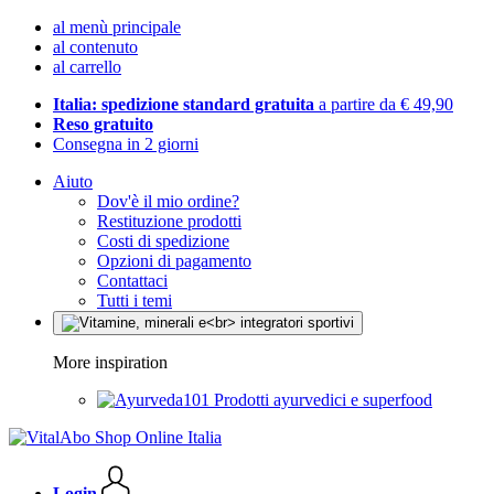
al menù principale
al contenuto
al carrello
Italia: spedizione standard gratuita
a partire da € 49,90
Reso gratuito
Consegna in 2 giorni
Aiuto
Dov'è il mio ordine?
Restituzione prodotti
Costi di spedizione
Opzioni di pagamento
Contattaci
Tutti i temi
More inspiration
Prodotti ayurvedici e superfood
Login