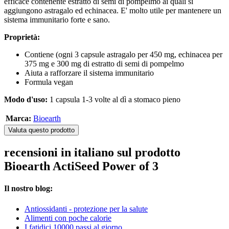
efficace contenente estratto di semi di pompelmo ai quali si
aggiungono astragalo ed echinacea. E' molto utile per mantenere un
sistema immunitario forte e sano.
Proprietà:
Contiene (ogni 3 capsule astragalo per 450 mg, echinacea per
375 mg e 300 mg di estratto di semi di pompelmo
Aiuta a rafforzare il sistema immunitario
Formula vegan
Modo d'uso:
1 capsula 1-3 volte al dì a stomaco pieno
Marca:
Bioearth
Valuta questo prodotto
recensioni in italiano sul prodotto
Bioearth ActiSeed Power of 3
Il nostro blog:
Antiossidanti - protezione per la salute
Alimenti con poche calorie
I fatidici 10000 passi al giorno