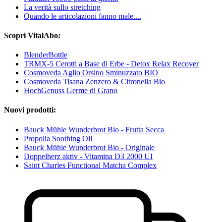
La verità sullo stretching
Quando le articolazioni fanno male....
Scopri VitalAbo:
BlenderBottle
TRMX-5 Cerotti a Base di Erbe - Detox Relax Recover
Cosmoveda Aglio Orsino Sminuzzato BIO
Cosmoveda Tisana Zenzero & Citronella Bio
HochGenuss Germe di Grano
Nuovi prodotti:
Bauck Mühle Wunderbrot Bio - Frutta Secca
Propolia Soothing Oil
Bauck Mühle Wunderbrot Bio - Originale
Doppelherz aktiv - Vitamina D3 2000 UI
Saint Charles Functional Matcha Complex