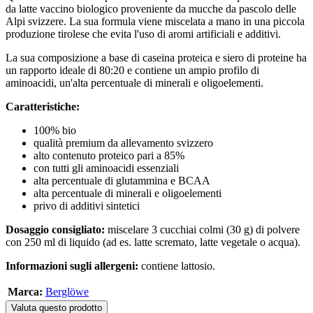
da latte vaccino biologico proveniente da mucche da pascolo delle
Alpi svizzere. La sua formula viene miscelata a mano in una piccola
produzione tirolese che evita l'uso di aromi artificiali e additivi.
La sua composizione a base di caseina proteica e siero di proteine ha
un rapporto ideale di 80:20 e contiene un ampio profilo di
aminoacidi, un'alta percentuale di minerali e oligoelementi.
Caratteristiche:
100% bio
qualità premium da allevamento svizzero
alto contenuto proteico pari a 85%
con tutti gli aminoacidi essenziali
alta percentuale di glutammina e BCAA
alta percentuale di minerali e oligoelementi
privo di additivi sintetici
Dosaggio consigliato:
miscelare 3 cucchiai colmi (30 g) di polvere
con 250 ml di liquido (ad es. latte scremato, latte vegetale o acqua).
Informazioni sugli allergeni:
contiene lattosio.
Marca:
Berglöwe
Valuta questo prodotto