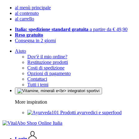
al menù principale
al contenuto
al carrello
Italia: spedizione standard gratuita
a partire da € 49,90
Reso gratuito
Consegna in 2 giorni
Aiuto
Dov'è il mio ordine?
Restituzione prodotti
Costi di spedizione
Opzioni di pagamento
Contattaci
Tutti i temi
More inspiration
Prodotti ayurvedici e superfood
Login