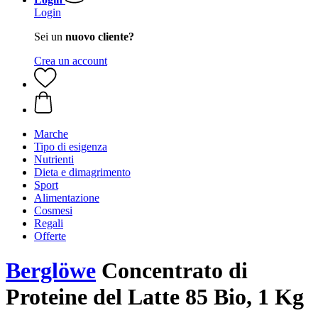
Login
Sei un
nuovo cliente?
Crea un account
Marche
Tipo di esigenza
Nutrienti
Dieta e dimagrimento
Sport
Alimentazione
Cosmesi
Regali
Offerte
Berglöwe
Concentrato di
Proteine del Latte 85 Bio, 1 Kg