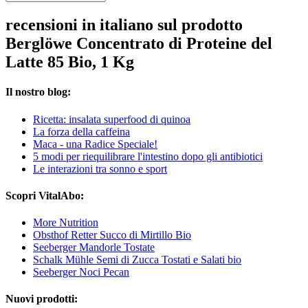
recensioni in italiano sul prodotto
Berglöwe Concentrato di Proteine del
Latte 85 Bio, 1 Kg
Il nostro blog:
Ricetta: insalata superfood di quinoa
La forza della caffeina
Maca - una Radice Speciale!
5 modi per riequilibrare l'intestino dopo gli antibiotici
Le interazioni tra sonno e sport
Scopri VitalAbo:
More Nutrition
Obsthof Retter Succo di Mirtillo Bio
Seeberger Mandorle Tostate
Schalk Mühle Semi di Zucca Tostati e Salati bio
Seeberger Noci Pecan
Nuovi prodotti: