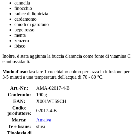
cannella
finocchio
radice di liquirizia
cardamomo
chiodi di garofano
pepe rosso
menta
zenzero
ibisco
Inoltre, è stata aggiunta la buccia d'arancia come fonte di vitamina C
e antiossidanti.
Modo d'uso:
lasciare 1 cucchiaino colmo per tazza in infusione per
3-5 minuti a una temperatura dell'acqua di 70 - 80 °C.
Art.-Nr.:
AMA-02017-4-B
Contenuto:
190 g
EAN:
X001WTS9CH
Codice
02017-4-B
produttore:
Marca:
Amaiva
Tè e tisane:
sfusi
Tipologia di