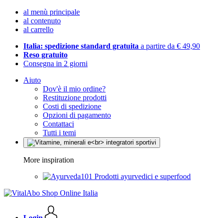
al menù principale
al contenuto
al carrello
Italia: spedizione standard gratuita
a partire da € 49,90
Reso gratuito
Consegna in 2 giorni
Aiuto
Dov'è il mio ordine?
Restituzione prodotti
Costi di spedizione
Opzioni di pagamento
Contattaci
Tutti i temi
More inspiration
Prodotti ayurvedici e superfood
Login