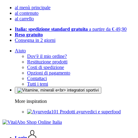
al menù principale
al contenuto
al carrello
Italia: spedizione standard gratuita
a partire da € 49,90
Reso gratuito
Consegna in 2 giorni
Aiuto
Dov'è il mio ordine?
Restituzione prodotti
Costi di spedizione
Opzioni di pagamento
Contattaci
Tutti i temi
More inspiration
Prodotti ayurvedici e superfood
Login