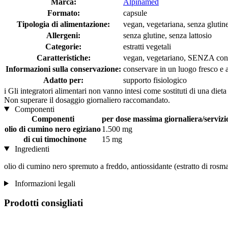
Marca:
Alpinamed
Formato:
capsule
Tipologia di alimentazione:
vegan, vegetariana, senza glutine
Allergeni:
senza glutine, senza lattosio
Categorie:
estratti vegetali
Caratteristiche:
vegan, vegetariano, SENZA con
Informazioni sulla conservazione:
conservare in un luogo fresco e as
Adatto per:
supporto fisiologico
i
Gli integratori alimentari non vanno intesi come sostituti di una dieta
Non superare il dosaggio giornaliero raccomandato.
Componenti
Componenti
per dose massima giornaliera/servizio
olio di cumino nero egiziano
1.500 mg
di cui timochinone
15 mg
Ingredienti
olio di cumino nero spremuto a freddo, antiossidante (estratto di rosma
Informazioni legali
Prodotti consigliati