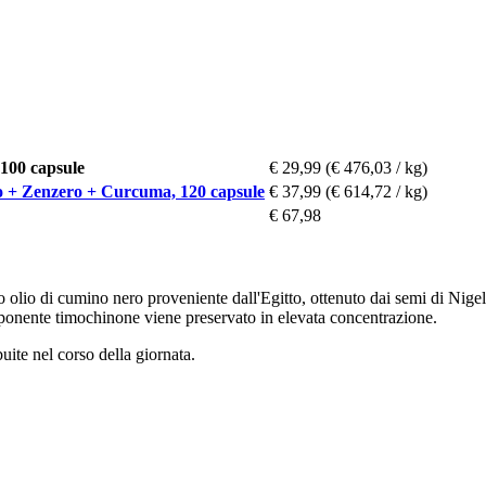
100 capsule
€ 29,99
(€ 476,03 / kg)
o + Zenzero + Curcuma, 120 capsule
€ 37,99
(€ 614,72 / kg)
€ 67,98
io di cumino nero proveniente dall'Egitto, ottenuto dai semi di Nigella s
mponente timochinone viene preservato in elevata concentrazione.
uite nel corso della giornata.