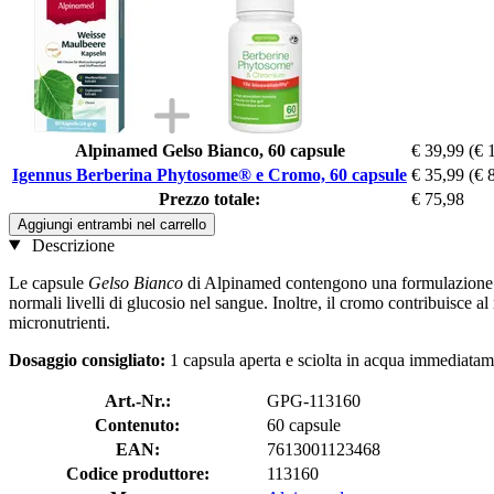
Alpinamed Gelso Bianco, 60 capsule
€ 39,99
(€ 
Igennus Berberina Phytosome® e Cromo, 60 capsule
€ 35,99
(€ 
Prezzo totale:
€ 75,98
Aggiungi entrambi nel carrello
Descrizione
Le capsule
Gelso Bianco
di Alpinamed contengono una formulazione bil
normali livelli di glucosio nel sangue. Inoltre, il cromo contribuisce 
micronutrienti.
Dosaggio consigliato:
1 capsula aperta e sciolta in acqua immediatame
Art.-Nr.:
GPG-113160
Contenuto:
60 capsule
EAN:
7613001123468
Codice produttore:
113160