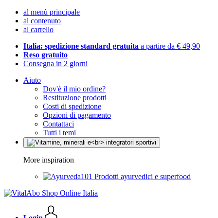
al menù principale
al contenuto
al carrello
Italia: spedizione standard gratuita
a partire da € 49,90
Reso gratuito
Consegna in 2 giorni
Aiuto
Dov'è il mio ordine?
Restituzione prodotti
Costi di spedizione
Opzioni di pagamento
Contattaci
Tutti i temi
More inspiration
Prodotti ayurvedici e superfood
Login