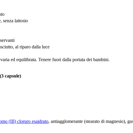
sto
, senza lattosio
servanti
ciutto, al riparo dalla luce
 varia ed equilibrata. Tenere fuori dalla portata dei bambini.
(3 capsule)
omo (III) cloruro esaidrato
, antiagglomerante (stearato di magnesio), gus