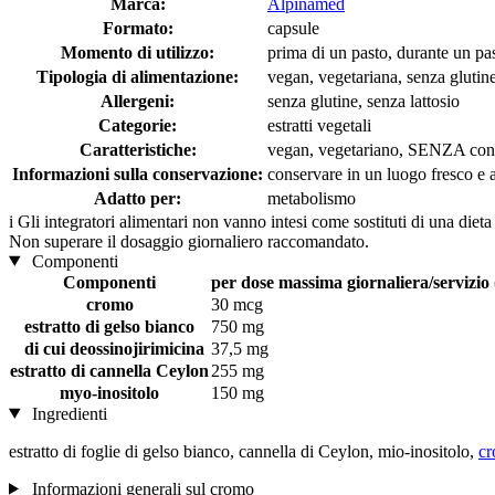
Marca:
Alpinamed
Formato:
capsule
Momento di utilizzo:
prima di un pasto, durante un pa
Tipologia di alimentazione:
vegan, vegetariana, senza glutine
Allergeni:
senza glutine, senza lattosio
Categorie:
estratti vegetali
Caratteristiche:
vegan, vegetariano, SENZA con
Informazioni sulla conservazione:
conservare in un luogo fresco e as
Adatto per:
metabolismo
i
Gli integratori alimentari non vanno intesi come sostituti di una dieta
Non superare il dosaggio giornaliero raccomandato.
Componenti
Componenti
per dose massima giornaliera/servizio 
cromo
30 mcg
estratto di gelso bianco
750 mg
di cui deossinojirimicina
37,5 mg
estratto di cannella Ceylon
255 mg
myo-inositolo
150 mg
Ingredienti
estratto di foglie di gelso bianco, cannella di Ceylon, mio-inositolo,
cr
Informazioni generali sul cromo