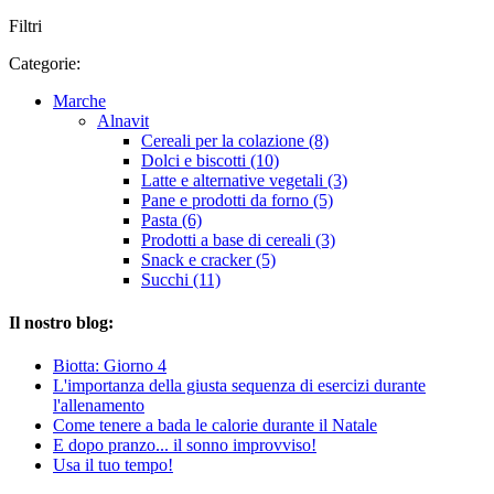
Filtri
Categorie:
Marche
Alnavit
Cereali per la colazione (8)
Dolci e biscotti (10)
Latte e alternative vegetali (3)
Pane e prodotti da forno (5)
Pasta (6)
Prodotti a base di cereali (3)
Snack e cracker (5)
Succhi (11)
Il nostro blog:
Biotta: Giorno 4
L'importanza della giusta sequenza di esercizi durante
l'allenamento
Come tenere a bada le calorie durante il Natale
E dopo pranzo... il sonno improvviso!
Usa il tuo tempo!