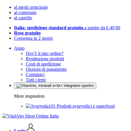
al menù principale
al contenuto
al carrello
Italia: spedizione standard gratuita
a partire da € 49,90
Reso gratuito
Consegna in 2 giorni
Aiuto
Dov'è il mio ordine?
Restituzione prodotti
Costi di spedizione
Opzioni di pagamento
Contattaci
Tutti i temi
More inspiration
Prodotti ayurvedici e superfood
Login