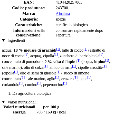
EAN:
4104420257863
Codice produttore:
243700
Marca:
Alnatura
Categorie:
spezie
Caratteristiche:
certificato biologico
Informazioni sulla
consumare rapidamente dopo
conservazione:
l'apertura
Ingredienti
[1]
[1]
acqua,
18 % mousse di arachidi
, latte di cocco
(estratto di
[1]
[1]
[1]
noce di cocco
, acqua), cipolla
, zucchero di barbabietola
,
[1]
[1]
concentrato di pomodoro,
2 % salsa di lupini
(acqua,
lupino
,
[1]
[1]
[1]
sale marino), olio di colza
, amido di mais
, cipolle arrostite
[1]
[1]
(cipolla
, olio di semi di girasole
), succo di limone
[1]
[1]
[1]
[1]
concentrato
, sale marino, aglio
, zenzero
, pepe
,
[1]
[1]
[1]
coriandolo
, cumino
, peperoncino
Da agricoltura biologica
Valori nutrizionali
Valori nutrizionali
per 100 g
energia
708 / 169 kj / kcal