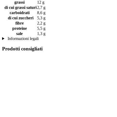
grassi
12 g
di cui grassi saturi
2,7 g
carboidrati
8,6 g
di cui zuccheri
5,3 g
fibre
2,2 g
proteine
5,5 g
sale
1,3 g
Informazioni legali
Prodotti consigliati