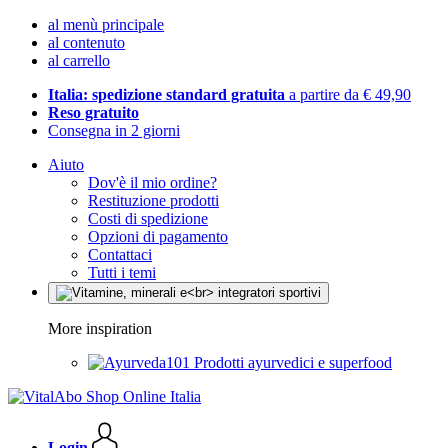
al menù principale
al contenuto
al carrello
Italia: spedizione standard gratuita
a partire da € 49,90
Reso gratuito
Consegna in 2 giorni
Aiuto
Dov'è il mio ordine?
Restituzione prodotti
Costi di spedizione
Opzioni di pagamento
Contattaci
Tutti i temi
More inspiration
Prodotti ayurvedici e superfood
Login