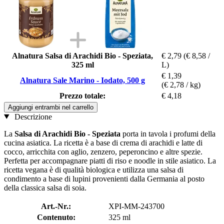
Alnatura Salsa di Arachidi Bio - Speziata,
€ 2,79
(€ 8,58 /
325 ml
L)
€ 1,39
Alnatura Sale Marino - Iodato, 500 g
(€ 2,78 / kg)
Prezzo totale:
€ 4,18
Aggiungi entrambi nel carrello
Descrizione
La
Salsa di Arachidi Bio - Speziata
porta in tavola i profumi della
cucina asiatica. La ricetta è a base di crema di arachidi e latte di
cocco, arricchita con aglio, zenzero, peperoncino e altre spezie.
Perfetta per accompagnare piatti di riso e noodle in stile asiatico. La
ricetta vegana è di qualità biologica e utilizza una salsa di
condimento a base di lupini provenienti dalla Germania al posto
della classica salsa di soia.
Art.-Nr.:
XPI-MM-243700
Contenuto:
325 ml