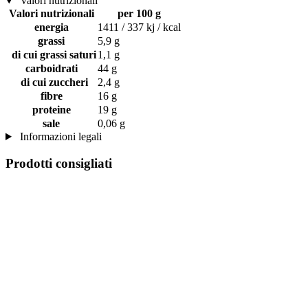
Valori nutrizionali
Valori nutrizionali
per 100 g
energia
1411 / 337 kj / kcal
grassi
5,9 g
di cui grassi saturi
1,1 g
carboidrati
44 g
di cui zuccheri
2,4 g
fibre
16 g
proteine
19 g
sale
0,06 g
Informazioni legali
Prodotti consigliati