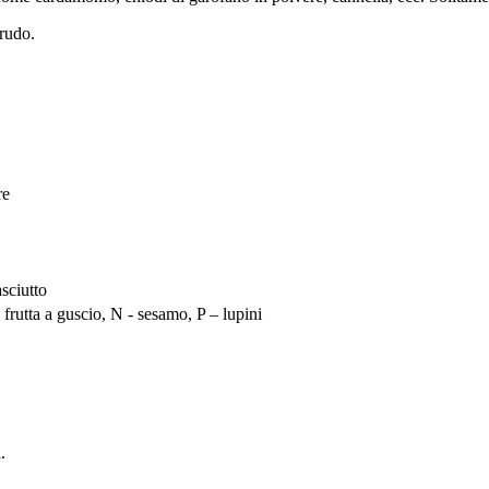
crudo.
re
sciutto
- frutta a guscio, N - sesamo, P – lupini
.