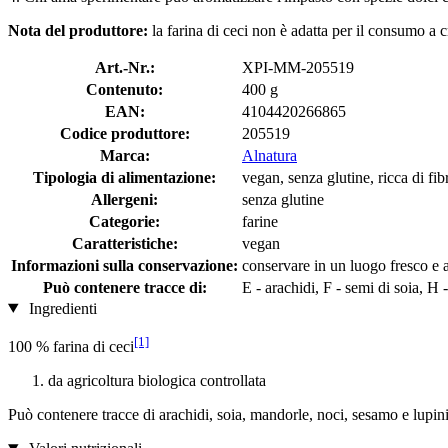
Nota del produttore:
la farina di ceci non è adatta per il consumo a 
Art.-Nr.:
XPI-MM-205519
Contenuto:
400 g
EAN:
4104420266865
Codice produttore:
205519
Marca:
Alnatura
Tipologia di alimentazione:
vegan, senza glutine, ricca di fib
Allergeni:
senza glutine
Categorie:
farine
Caratteristiche:
vegan
Informazioni sulla conservazione:
conservare in un luogo fresco e a
Può contenere tracce di:
E - arachidi, F - semi di soia, H 
Ingredienti
[1]
100 % farina di ceci
da agricoltura biologica controllata
Può contenere tracce di arachidi, soia, mandorle, noci, sesamo e lupini