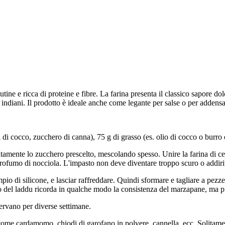
utine e ricca di proteine e fibre. La farina presenta il classico sapore do
ddu indiani. Il prodotto è ideale anche come legante per salse o per addens
 di cocco, zucchero di canna), 75 g di grasso (es. olio di cocco o burro o
catamente lo zucchero prescelto, mescolando spesso. Unire la farina di cec
ofumo di nocciola. L'impasto non deve diventare troppo scuro o addirit
pio di silicone, e lasciar raffreddare. Quindi sformare e tagliare a pezz
to del laddu ricorda in qualche modo la consistenza del marzapane, ma 
servano per diverse settimane.
me cardamomo, chiodi di garofano in polvere, cannella, ecc. Solitamente