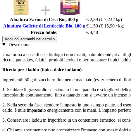
Alnatura Farina di Ceci Bio, 400 g
€ 2,89
(€ 7,23 / kg)
Alnatura Gallette di Lenticchie Bio, 100 g
€ 1,59
(€ 15,90 / kg)
Prezzo totale:
€ 4,48
Aggiungi entrambi nel carrello
Descrizione
Una farina a base di ceci biologici non tostati, naturalmente priva di gl
ricco a pancakes, falafel, prodotti lievitati o per preparare i tipici la
Ricetta per i laddu (tipico dolce indiano)
Ingredienti: 50 g di zucchero finemente macinato (es. zucchero di fiori
1. Scaldare il grasso/olio selezionato in una padella e sciogliervi deli
mescolando continuamente, fino a quando non si avverte un intenso pr
2. Nella seconda fase, stendere l'impasto in uno stampo piatto, ad esem
caldo, è utile impastarlo energicamente con le mani. L'impasto perfet
3. Conservare i laddu in frigorifero in un contenitore ermetico, si con
4. Chi ama sperimentare può aromatizzare l'impasto con spezie dolci co