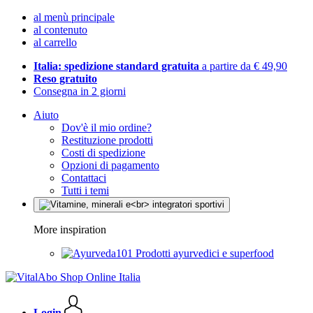
al menù principale
al contenuto
al carrello
Italia: spedizione standard gratuita
a partire da € 49,90
Reso gratuito
Consegna in 2 giorni
Aiuto
Dov'è il mio ordine?
Restituzione prodotti
Costi di spedizione
Opzioni di pagamento
Contattaci
Tutti i temi
More inspiration
Prodotti ayurvedici e superfood
Login