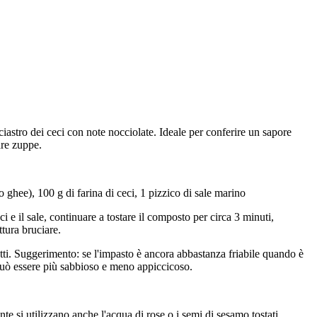
lciastro dei ceci con note nocciolate. Ideale per conferire un sapore
are zuppe.
 ghee), 100 g di farina di ceci, 1 pizzico di sale marino
i e il sale, continuare a tostare il composto per circa 3 minuti,
tura bruciare.
etti. Suggerimento: se l'impasto è ancora abbastanza friabile quando è
può essere più sabbioso e meno appiccicoso.
 si utilizzano anche l'acqua di rose o i semi di sesamo tostati.