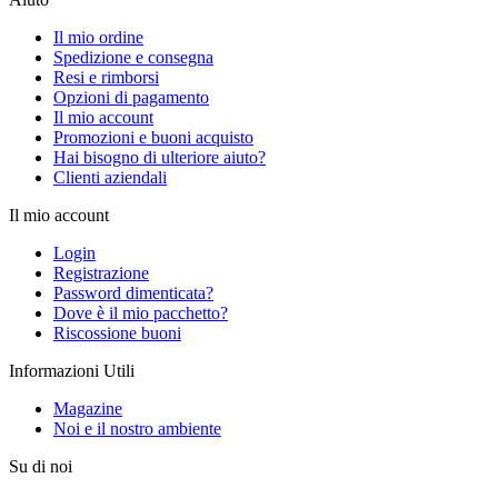
Il mio ordine
Spedizione e consegna
Resi e rimborsi
Opzioni di pagamento
Il mio account
Promozioni e buoni acquisto
Hai bisogno di ulteriore aiuto?
Clienti aziendali
Il mio account
Login
Registrazione
Password dimenticata?
Dove è il mio pacchetto?
Riscossione buoni
Informazioni Utili
Magazine
Noi e il nostro ambiente
Su di noi