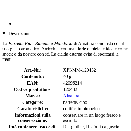
Descrizione
La
Barretta Bio - Banana e Mandorla
di Alnatura conquista con il
suo gusto aromatico. Arricchita con mandorle e miele, è ideale come
snack o da portare con sé. La cialda esterna evita di sporcarsi le
mani.
Art.-Nr.:
XPI-MM-120432
Contenuto:
40 g
EAN:
42096214
Codice produttore:
120432
Marca:
Alnatura
Categorie:
barrette, cibo
Caratteristiche:
certificato biologico
Informazioni sulla
conservare in un luogo fresco e
conservazione:
asciutto
Può contenere tracce di:
R – glutine, H - frutta a guscio