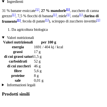
Ingredienti
[1]
[1]
31 % banane essiccate
,
27 % mandorle
, zucchero di canna
[1]
[1]
[1]
[1]
grezzo
, 7,5 % fiocchi di banana
, miele
, ostia
(
farina di
[1]
[1]
[1]
frumento
, fecola di patate
), sciroppo di zucchero invertito
Da agricoltura biologica
Valori nutrizionali
Valori nutrizionali
per 100 g
energia
1691 / 404 kj / kcal
grassi
17 g
di cui grassi saturi
1,5 g
carboidrati
52 g
di cui zuccheri
46 g
fibre
5,6 g
proteine
8 g
sale
0,01 g
Informazioni legali
Prodotti simili