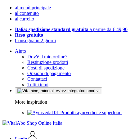
al menù principale
al contenuto
al carrello
Italia: spedizione standard gratuita
a partire da € 49,90
Reso gratuito
Consegna in 2 giorni
Aiuto
Dov'è il mio ordine?
Restituzione prodotti
Costi di spedizione
Opzioni di pagamento
Contattaci
Tutti i temi
More inspiration
Prodotti ayurvedici e superfood
Login