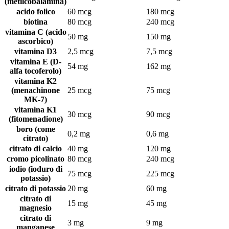
(metilcobalamina)
acido folico
60 mcg
180 mcg
biotina
80 mcg
240 mcg
vitamina C (acido
50 mg
150 mg
ascorbico)
vitamina D3
2,5 mcg
7,5 mcg
vitamina E (D-
54 mg
162 mg
alfa tocoferolo)
vitamina K2
(menachinone
25 mcg
75 mcg
MK-7)
vitamina K1
30 mcg
90 mcg
(fitomenadione)
boro (come
0,2 mg
0,6 mg
citrato)
citrato di calcio
40 mg
120 mg
cromo picolinato
80 mcg
240 mcg
iodio (ioduro di
75 mcg
225 mcg
potassio)
citrato di potassio
20 mg
60 mg
citrato di
15 mg
45 mg
magnesio
citrato di
3 mg
9 mg
manganese