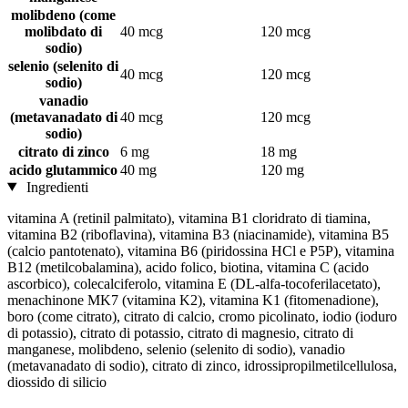
molibdeno (come
molibdato di
40 mcg
120 mcg
sodio)
selenio (selenito di
40 mcg
120 mcg
sodio)
vanadio
(metavanadato di
40 mcg
120 mcg
sodio)
citrato di zinco
6 mg
18 mg
acido glutammico
40 mg
120 mg
Ingredienti
vitamina A (retinil palmitato), vitamina B1 cloridrato di tiamina,
vitamina B2 (riboflavina), vitamina B3 (niacinamide), vitamina B5
(calcio pantotenato), vitamina B6 (piridossina HCl e P5P), vitamina
B12 (metilcobalamina), acido folico, biotina, vitamina C (acido
ascorbico), colecalciferolo, vitamina E (DL-alfa-tocoferilacetato),
menachinone MK7 (vitamina K2), vitamina K1 (fitomenadione),
boro (come citrato), citrato di calcio, cromo picolinato, iodio (ioduro
di potassio), citrato di potassio, citrato di magnesio, citrato di
manganese, molibdeno, selenio (selenito di sodio), vanadio
(metavanadato di sodio), citrato di zinco, idrossipropilmetilcellulosa,
diossido di silicio