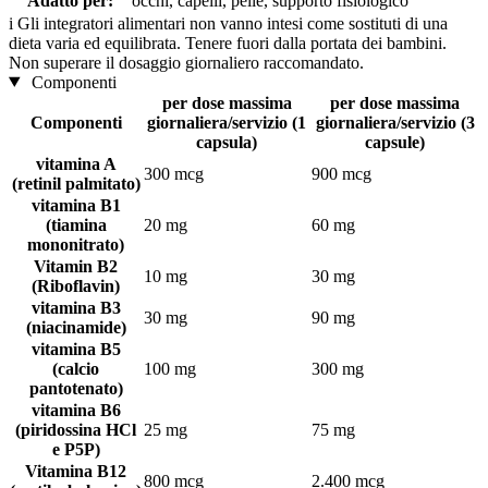
Adatto per:
occhi, capelli, pelle, supporto fisiologico
i
Gli integratori alimentari non vanno intesi come sostituti di una
dieta varia ed equilibrata. Tenere fuori dalla portata dei bambini.
Non superare il dosaggio giornaliero raccomandato.
Componenti
per dose massima
per dose massima
Componenti
giornaliera/servizio (1
giornaliera/servizio (3
capsula)
capsule)
vitamina A
300 mcg
900 mcg
(retinil palmitato)
vitamina B1
(tiamina
20 mg
60 mg
mononitrato)
Vitamin B2
10 mg
30 mg
(Riboflavin)
vitamina B3
30 mg
90 mg
(niacinamide)
vitamina B5
(calcio
100 mg
300 mg
pantotenato)
vitamina B6
(piridossina HCl
25 mg
75 mg
e P5P)
Vitamina B12
800 mcg
2.400 mcg