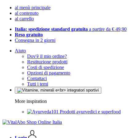
al menù principale
al contenuto
al carrello
Italia: spedizione standard gratuita
a partire da € 49,90
Reso gratuito
Consegna in 2 giorni
Aiuto
Dov'è il mio ordine?
Restituzione prodotti
Costi di spedizione
Opzioni di pagamento
Contattaci
Tutti i temi
More inspiration
Prodotti ayurvedici e superfood
Login