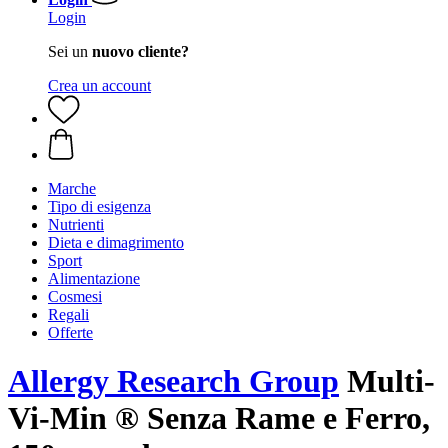
Login
Sei un
nuovo cliente?
Crea un account
Marche
Tipo di esigenza
Nutrienti
Dieta e dimagrimento
Sport
Alimentazione
Cosmesi
Regali
Offerte
Allergy Research Group
Multi-
Vi-Min ® Senza Rame e Ferro,