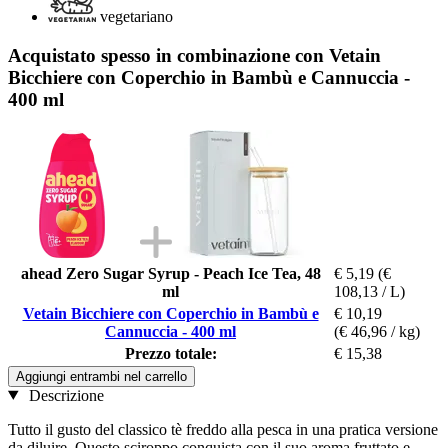
vegetariano
Acquistato spesso in combinazione con Vetain
Bicchiere con Coperchio in Bambù e Cannuccia -
400 ml
ahead Zero Sugar Syrup - Peach Ice Tea, 48
€ 5,19
(€
ml
108,13 / L)
Vetain Bicchiere con Coperchio in Bambù e
€ 10,19
Cannuccia - 400 ml
(€ 46,96 / kg)
Prezzo totale:
€ 15,38
Aggiungi entrambi nel carrello
Descrizione
Tutto il gusto del classico tè freddo alla pesca in una pratica versione
da diluire. Questo sciroppo conquista con il suo aroma fruttato e