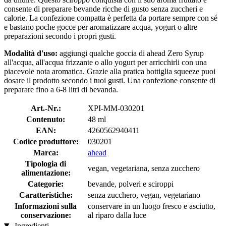
consente di preparare bevande ricche di gusto senza zuccheri e
calorie. La confezione compatta è perfetta da portare sempre con sé
e bastano poche gocce per aromatizzare acqua, yogurt o altre
preparazioni secondo i propri gusti.
Modalità d'uso:
aggiungi qualche goccia di ahead Zero Syrup
all'acqua, all'acqua frizzante o allo yogurt per arricchirli con una
piacevole nota aromatica. Grazie alla pratica bottiglia squeeze puoi
dosare il prodotto secondo i tuoi gusti. Una confezione consente di
preparare fino a 6-8 litri di bevanda.
Art.-Nr.:
XPI-MM-030201
Contenuto:
48 ml
EAN:
4260562940411
Codice produttore:
030201
Marca:
ahead
Tipologia di
vegan, vegetariana, senza zucchero
alimentazione:
Categorie:
bevande, polveri e sciroppi
Caratteristiche:
senza zucchero, vegan, vegetariano
Informazioni sulla
conservare in un luogo fresco e asciutto,
conservazione:
al riparo dalla luce
Ingredienti