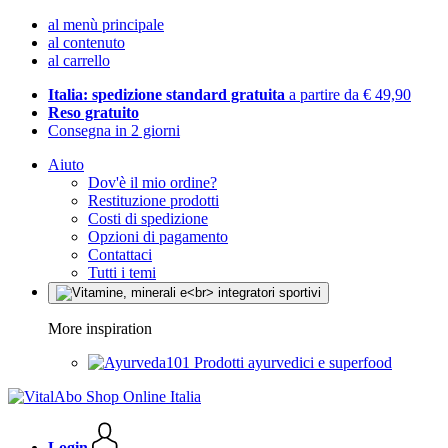
al menù principale
al contenuto
al carrello
Italia: spedizione standard gratuita
a partire da € 49,90
Reso gratuito
Consegna in 2 giorni
Aiuto
Dov'è il mio ordine?
Restituzione prodotti
Costi di spedizione
Opzioni di pagamento
Contattaci
Tutti i temi
More inspiration
Prodotti ayurvedici e superfood
Login