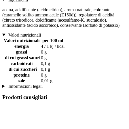
acqua, acidificante (acido citrico), aroma naturale, colorante
(caramello solfito ammoniacale (E150d)), regolatore di acidità
(citrato trisodico), dolcificante (acesulfame-K, sucralosio),
antiossidante (acido ascorbico), conservante (sorbato di potassio)
Valori nutrizionali
Valori nutrizionali
per 100 ml
energia
4 / 1 kj / kcal
grassi
0 g
di cui grassi saturi
0 g
carboidrati
0,1 g
di cui zuccheri
0,1 g
proteine
0 g
sale
0,01 g
Informazioni legali
Prodotti consigliati