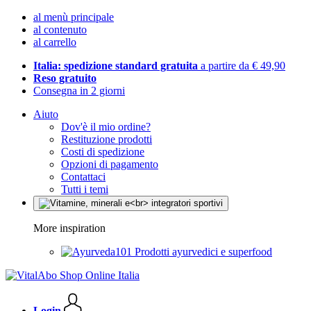
al menù principale
al contenuto
al carrello
Italia: spedizione standard gratuita
a partire da € 49,90
Reso gratuito
Consegna in 2 giorni
Aiuto
Dov'è il mio ordine?
Restituzione prodotti
Costi di spedizione
Opzioni di pagamento
Contattaci
Tutti i temi
More inspiration
Prodotti ayurvedici e superfood
Login