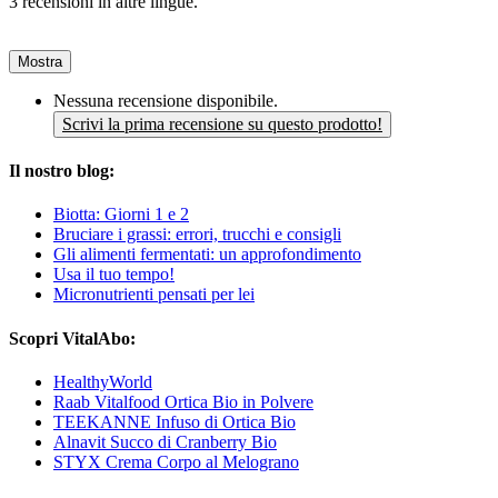
3 recensioni in altre lingue.
Mostra
Nessuna recensione disponibile.
Scrivi la prima recensione su questo prodotto!
Il nostro blog:
Biotta: Giorni 1 e 2
Bruciare i grassi: errori, trucchi e consigli
Gli alimenti fermentati: un approfondimento
Usa il tuo tempo!
Micronutrienti pensati per lei
Scopri VitalAbo:
HealthyWorld
Raab Vitalfood Ortica Bio in Polvere
TEEKANNE Infuso di Ortica Bio
Alnavit Succo di Cranberry Bio
STYX Crema Corpo al Melograno