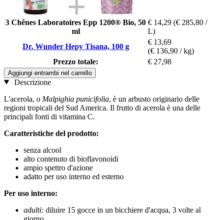
3 Chênes Laboratoires Epp 1200® Bio, 50
€ 14,29
(€ 285,80 /
ml
L)
€ 13,69
Dr. Wunder Hepy Tisana, 100 g
(€ 136,90 / kg)
Prezzo totale:
€ 27,98
Aggiungi entrambi nel carrello
Descrizione
L'acerola, o
Malpighia punicifolia
, è un arbusto originario delle
regioni tropicali del Sud America. Il frutto di acerola è una delle
principali fonti di vitamina C.
Caratteristiche del prodotto:
senza alcool
alto contenuto di bioflavonoidi
ampio spettro d'azione
adatto per uso interno ed esterno
Per uso interno:
adulti:
diluire 15 gocce in un bicchiere d'acqua, 3 volte al
giorno