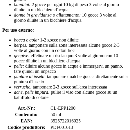
bambini: 2
gocce per ogni 10 kg di peso 3 volte al giorno
diluite in un bicchiere d'acqua
donne in gravidanza o allattamento:
10 gocce 3 volte al
giorno diluite in un bicchiere d'acqua
Per uso esterno:
bocca e gola:
1-2 gocce non diluite
herpes:
tamponare sulla zona interessata alcune gocce 2-3
volte al giorno con un cotton fioc
gengive:
effettuare un risciacquo 3 volte al giorno con 10
gocce diluite in un bicchiere d'acqua
pelle:
diluire alcune gocce in acqua e immergervi un panno,
fare quindi un impacco
punture di insetti:
tamponare qualche goccia direttamente sulla
puntura d'insetto
verruche:
tamponare 2-3 gocce sull'area interessata
acne, pelle impura:
pulire il viso con alcune gocce su un
batuffolo di cotone
Art.-Nr.:
CL-EPP1200
Contenuto:
50 ml
EAN:
3525722016025
Codice produttore:
PDF001613