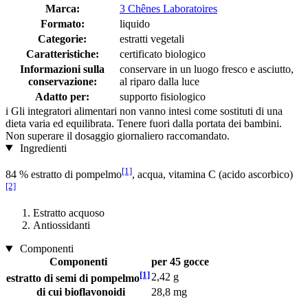
Marca:
3 Chênes Laboratoires
Formato:
liquido
Categorie:
estratti vegetali
Caratteristiche:
certificato biologico
Informazioni sulla
conservare in un luogo fresco e asciutto,
conservazione:
al riparo dalla luce
Adatto per:
supporto fisiologico
i
Gli integratori alimentari non vanno intesi come sostituti di una
dieta varia ed equilibrata. Tenere fuori dalla portata dei bambini.
Non superare il dosaggio giornaliero raccomandato.
Ingredienti
[1]
84 % estratto di pompelmo
, acqua, vitamina C (acido ascorbico)
[2]
Estratto acquoso
Antiossidanti
Componenti
Componenti
per 45 gocce
[1]
2,42 g
estratto di semi di pompelmo
di cui bioflavonoidi
28,8 mg