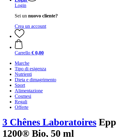
Login
Sei un
nuovo cliente?
Crea un account
Carrello
€ 0,00
Marche
Tipo di esigenza
Nutrienti
Dieta e dimagrimento
Sport
Alimentazione
Cosmesi
Regali
Offerte
3 Chênes Laboratoires
Epp
1200® Bio, 50 ml