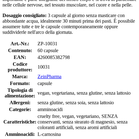
nelle cellule nervose, nel tessuto muscolare, nel cuore e nella pelle.
Dosaggio consigliato:
3 capsule al giorno senza masticare con
abbondante acqua, idealmente 30 minuti prima dei pasti. È possibile
assumere tutte e tre le capsule contemporaneamente oppure
suddividerle nell'arco della giornata.
Art.-Nr.:
ZP-10031
Contenuto:
60 capsule
EAN:
4260085382798
Codice
10031
produttore:
Marca:
ZeinPharma
Formato:
capsule
Tipologia di
vegan, vegetariana, senza glutine, senza lattosio
alimentazione:
Allergeni:
senza glutine, senza soia, senza lattosio
Categorie:
amminoacidi
cruelty free, vegan, vegetariano, SENZA
Caratteristiche:
conservanti, senza stearato di magnesio, senza
coloranti artificiali, senza aromi artificiali
Amminoacidi:
L-carnosina