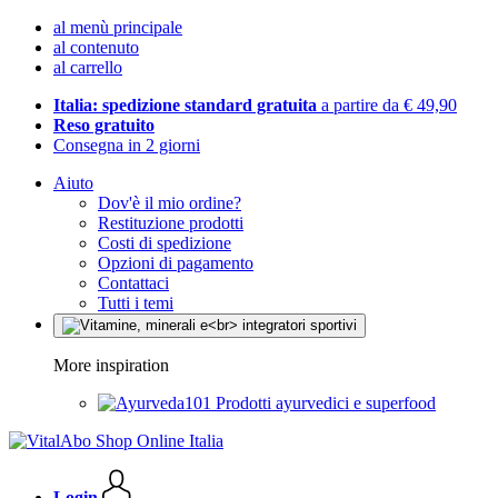
al menù principale
al contenuto
al carrello
Italia: spedizione standard gratuita
a partire da € 49,90
Reso gratuito
Consegna in 2 giorni
Aiuto
Dov'è il mio ordine?
Restituzione prodotti
Costi di spedizione
Opzioni di pagamento
Contattaci
Tutti i temi
More inspiration
Prodotti ayurvedici e superfood
Login