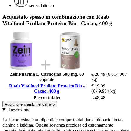
senza lattosio
Acquistato spesso in combinazione con Raab
Vitalfood Frullato Proteico Bio - Cacao, 400 g
ZeinPharma L-Carnosina 500 mg, 60
€ 28,49
(€ 814,00 /
capsule
kg)
Raab Vitalfood Frullato Proteico Bio -
€ 19,99
Cacao, 400 g
(€ 49,98 / kg)
Prezzo totale:
€ 48,48
Aggiungi entrambi nel carrello
Descrizione
La L-carnosina è un dipeptide composto dai due aminoacidi beta-
alanina e istidina. Questa sostanza preziosa ed estremamente
importante è parte integrante del nostro corpo e si trova in particolare