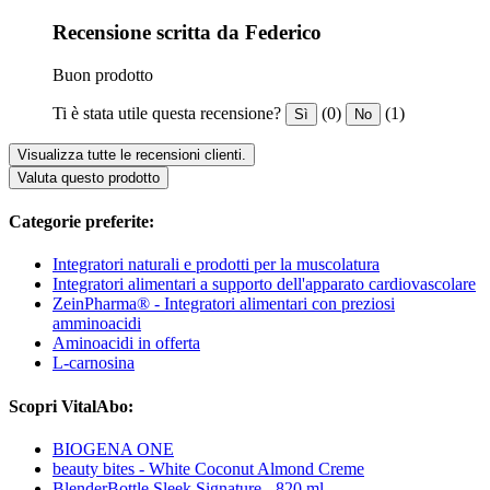
Recensione scritta da Federico
Buon prodotto
Ti è stata utile questa recensione?
(0)
(1)
Sì
No
Visualizza tutte le recensioni clienti.
Valuta questo prodotto
Categorie preferite:
Integratori naturali e prodotti per la muscolatura
Integratori alimentari a supporto dell'apparato cardiovascolare
ZeinPharma® - Integratori alimentari con preziosi
amminoacidi
Aminoacidi in offerta
L-carnosina
Scopri VitalAbo:
BIOGENA ONE
beauty bites - White Coconut Almond Creme
BlenderBottle Sleek Signature - 820 ml