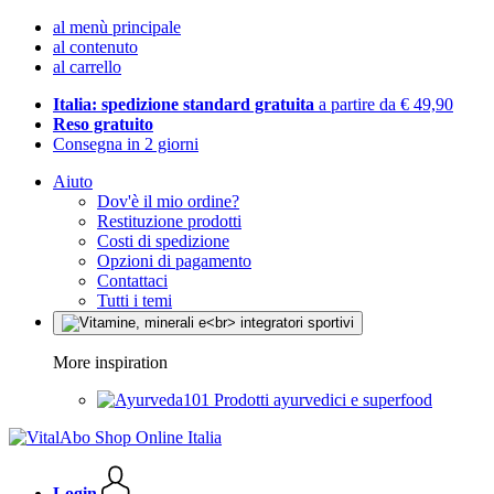
al menù principale
al contenuto
al carrello
Italia: spedizione standard gratuita
a partire da € 49,90
Reso gratuito
Consegna in 2 giorni
Aiuto
Dov'è il mio ordine?
Restituzione prodotti
Costi di spedizione
Opzioni di pagamento
Contattaci
Tutti i temi
More inspiration
Prodotti ayurvedici e superfood
Login