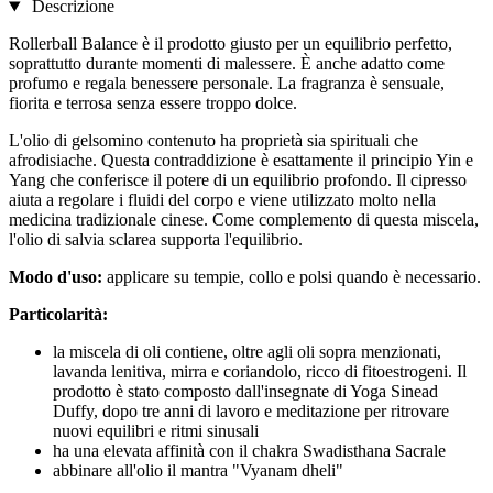
Descrizione
Rollerball Balance è il prodotto giusto per un equilibrio perfetto,
soprattutto durante momenti di malessere. È anche adatto come
profumo e regala benessere personale. La fragranza è sensuale,
fiorita e terrosa senza essere troppo dolce.
L'olio di gelsomino contenuto ha proprietà sia spirituali che
afrodisiache. Questa contraddizione è esattamente il principio Yin e
Yang che conferisce il potere di un equilibrio profondo. Il cipresso
aiuta a regolare i fluidi del corpo e viene utilizzato molto nella
medicina tradizionale cinese. Come complemento di questa miscela,
l'olio di salvia sclarea supporta l'equilibrio.
Modo d'uso:
applicare su tempie, collo e polsi quando è necessario.
Particolarità:
la miscela di oli contiene, oltre agli oli sopra menzionati,
lavanda lenitiva, mirra e coriandolo, ricco di fitoestrogeni. Il
prodotto è stato composto dall'insegnate di Yoga Sinead
Duffy, dopo tre anni di lavoro e meditazione per ritrovare
nuovi equilibri e ritmi sinusali
ha una elevata affinità con il chakra Swadisthana Sacrale
abbinare all'olio il mantra "Vyanam dheli"