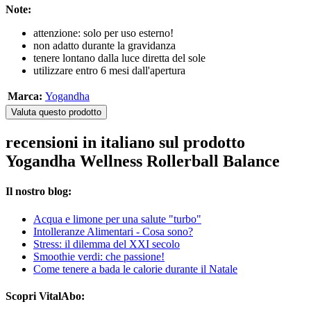
Note:
attenzione: solo per uso esterno!
non adatto durante la gravidanza
tenere lontano dalla luce diretta del sole
utilizzare entro 6 mesi dall'apertura
Marca:
Yogandha
Valuta questo prodotto
recensioni in italiano sul prodotto
Yogandha Wellness Rollerball Balance
Il nostro blog:
Acqua e limone per una salute "turbo"
Intolleranze Alimentari - Cosa sono?
Stress: il dilemma del XXI secolo
Smoothie verdi: che passione!
Come tenere a bada le calorie durante il Natale
Scopri VitalAbo: