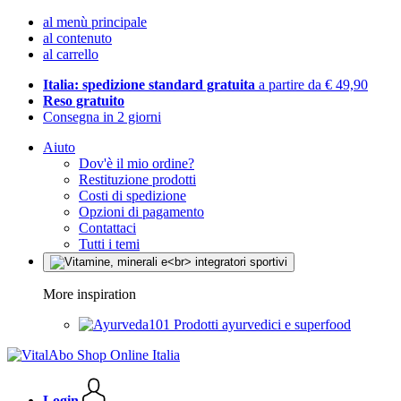
al menù principale
al contenuto
al carrello
Italia: spedizione standard gratuita
a partire da € 49,90
Reso gratuito
Consegna in 2 giorni
Aiuto
Dov'è il mio ordine?
Restituzione prodotti
Costi di spedizione
Opzioni di pagamento
Contattaci
Tutti i temi
More inspiration
Prodotti ayurvedici e superfood
Login