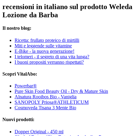
recensioni in italiano sul prodotto Weleda
Lozione da Barba
Il nostro blog:
Ricetta: frullato proteico di mirtilli
Miti e leggende sulle vitamine
E-Bike - la nuova generazione!
I telomeri - il segreto di una vita lunga?
I buoni propositi verranno rispettati?
Scopri VitalAbo:
Powerbar®
Pure Skin Food Beauty Oil - Dry & Mature Skin
Alnatura Rooibos Bio - Vaniglia
SANOPOLY Priosa®ATHLETICUM
Cosmoveda Tisana 3 Mente Bio
Nuovi prodotti:
Dopper Original - 450 ml