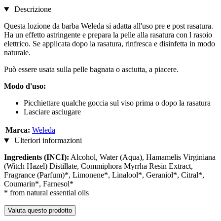
Descrizione
Questa lozione da barba Weleda si adatta all'uso pre e post rasatura.
Ha un effetto astringente e prepara la pelle alla rasatura con l rasoio
elettrico. Se applicata dopo la rasatura, rinfresca e disinfetta in modo
naturale.
Può essere usata sulla pelle bagnata o asciutta, a piacere.
Modo d'uso:
Picchiettare qualche goccia sul viso prima o dopo la rasatura
Lasciare asciugare
Marca:
Weleda
Ulteriori informazioni
Ingredients (INCI):
Alcohol, Water (Aqua), Hamamelis Virginiana
(Witch Hazel) Distillate, Commiphora Myrrha Resin Extract,
Fragrance (Parfum)*, Limonene*, Linalool*, Geraniol*, Citral*,
Coumarin*, Farnesol*
* from natural essential oils
Valuta questo prodotto