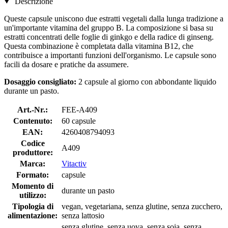
Descrizione
Queste capsule uniscono due estratti vegetali dalla lunga tradizione a
un'importante vitamina del gruppo B. La composizione si basa su
estratti concentrati delle foglie di ginkgo e della radice di ginseng.
Questa combinazione è completata dalla vitamina B12, che
contribuisce a importanti funzioni dell'organismo. Le capsule sono
facili da dosare e pratiche da assumere.
Dosaggio consigliato:
2 capsule al giorno con abbondante liquido
durante un pasto.
Art.-Nr.:
FEE-A409
Contenuto:
60 capsule
EAN:
4260408794093
Codice
A409
produttore:
Marca:
Vitactiv
Formato:
capsule
Momento di
durante un pasto
utilizzo:
Tipologia di
vegan, vegetariana, senza glutine, senza zucchero,
alimentazione:
senza lattosio
senza glutine, senza uova, senza soia, senza