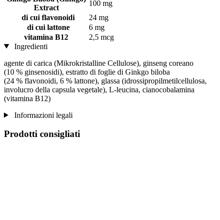
100 mg
Extract
di cui flavonoidi
24 mg
di cui lattone
6 mg
vitamina B12
2,5 mcg
Ingredienti
agente di carica (Mikrokristalline Cellulose), ginseng coreano
(10 % ginsenosidi), estratto di foglie di Ginkgo biloba
(24 % flavonoidi, 6 % lattone), glassa (idrossipropilmetilcellulosa,
involucro della capsula vegetale), L-leucina, cianocobalamina
(vitamina B12)
Informazioni legali
Prodotti consigliati