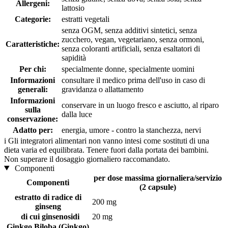
Allergeni:
lattosio
Categorie:
estratti vegetali
senza OGM, senza additivi sintetici, senza
zucchero, vegan, vegetariano, senza ormoni,
Caratteristiche:
senza coloranti artificiali, senza esaltatori di
sapidità
Per chi:
specialmente donne, specialmente uomini
Informazioni
consultare il medico prima dell'uso in caso di
generali:
gravidanza o allattamento
Informazioni
conservare in un luogo fresco e asciutto, al riparo
sulla
dalla luce
conservazione:
Adatto per:
energia, umore - contro la stanchezza, nervi
i
Gli integratori alimentari non vanno intesi come sostituti di una
dieta varia ed equilibrata. Tenere fuori dalla portata dei bambini.
Non superare il dosaggio giornaliero raccomandato.
Componenti
per dose massima giornaliera/servizio
Componenti
(2 capsule)
estratto di radice di
200 mg
ginseng
di cui ginsenosidi
20 mg
Ginkgo Biloba (Ginkgo)