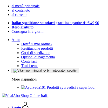
al menù principale
al contenuto
al carrello
Italia: spedizione standard gratuita
a partire da € 49,90
Reso gratuito
Consegna in 2 giorni
Aiuto
Dov'è il mio ordine?
Restituzione prodotti
Costi di spedizione
Opzioni di pagamento
Contattaci
Tutti i temi
More inspiration
Prodotti ayurvedici e superfood
Login