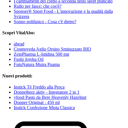
I cambiamenti del corpo a seconda dello sport praticato
Rullo per fasce: che cos'è?
Sponser® Sport Food - L'innovazione e la qualità dalla
Svizzera
Sonno polifasico - Cosa c'è dietro?
Scopri VitalAbo:
ahead
Cosmoveda Aglio Orsino Sminuzzato BIO
ZeinPharma L-Istidina 500 mg
Fushi Jojoba Oil
FutuNatura Muira Puama
Nuovi prodotti:
Instick Tè Freddo alla Pesca
Doppelherz aktiv - Integratore 2 in 1
yfood Pasto da Bere Heavenly Hazelnut
Dopper Original - 450 ml
Instick Confezione Mista Classica