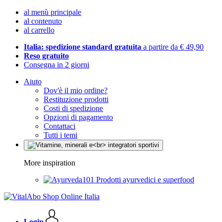
al menù principale
al contenuto
al carrello
Italia: spedizione standard gratuita
a partire da € 49,90
Reso gratuito
Consegna in 2 giorni
Aiuto
Dov'è il mio ordine?
Restituzione prodotti
Costi di spedizione
Opzioni di pagamento
Contattaci
Tutti i temi
More inspiration
Prodotti ayurvedici e superfood
Login