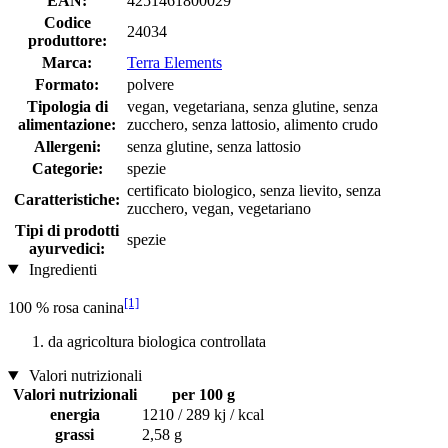
EAN:
4251461800029
Codice
24034
produttore:
Marca:
Terra Elements
Formato:
polvere
Tipologia di
vegan, vegetariana, senza glutine, senza
alimentazione:
zucchero, senza lattosio, alimento crudo
Allergeni:
senza glutine, senza lattosio
Categorie:
spezie
certificato biologico, senza lievito, senza
Caratteristiche:
zucchero, vegan, vegetariano
Tipi di prodotti
spezie
ayurvedici:
Ingredienti
[1]
100 % rosa canina
da agricoltura biologica controllata
Valori nutrizionali
Valori nutrizionali
per 100 g
energia
1210 / 289 kj / kcal
grassi
2,58 g