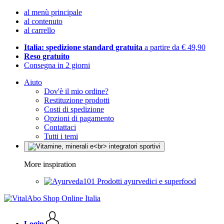
al menù principale
al contenuto
al carrello
Italia: spedizione standard gratuita
a partire da € 49,90
Reso gratuito
Consegna in 2 giorni
Aiuto
Dov'è il mio ordine?
Restituzione prodotti
Costi di spedizione
Opzioni di pagamento
Contattaci
Tutti i temi
More inspiration
Prodotti ayurvedici e superfood
Login