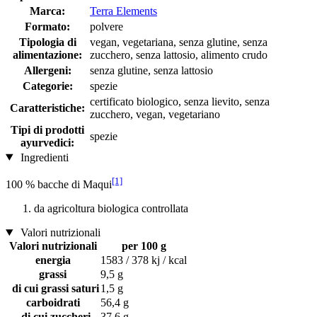
Marca:
Terra Elements
Formato:
polvere
Tipologia di
vegan, vegetariana, senza glutine, senza
alimentazione:
zucchero, senza lattosio, alimento crudo
Allergeni:
senza glutine, senza lattosio
Categorie:
spezie
certificato biologico, senza lievito, senza
Caratteristiche:
zucchero, vegan, vegetariano
Tipi di prodotti
spezie
ayurvedici:
Ingredienti
[1]
100 % bacche di Maqui
da agricoltura biologica controllata
Valori nutrizionali
Valori nutrizionali
per 100 g
energia
1583 / 378 kj / kcal
grassi
9,5 g
di cui grassi saturi
1,5 g
carboidrati
56,4 g
di cui zuccheri
37,6 g