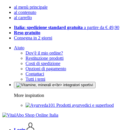
al menù principale
al contenuto
al carrello
Italia: spedizione standard gratuita
a partire da € 49,90
Reso gratuito
Consegna in 2 giorni
Aiuto
Dov'è il mio ordine?
Restituzione prodotti
Costi di spedizione
Opzioni di pagamento
Contattaci
Tutti i temi
More inspiration
Prodotti ayurvedici e superfood
Login