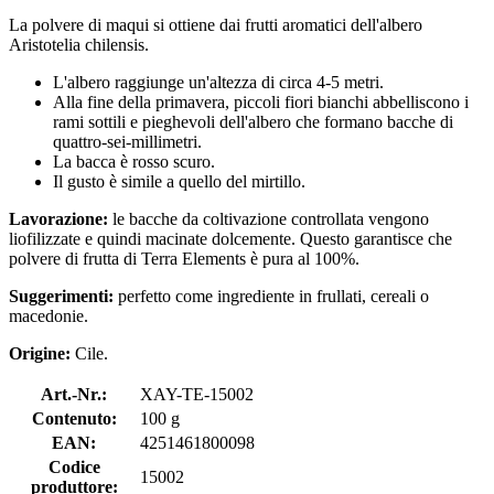
La polvere di maqui si ottiene dai frutti aromatici dell'albero
Aristotelia chilensis.
L'albero raggiunge un'altezza di circa 4-5 metri.
Alla fine della primavera, piccoli fiori bianchi abbelliscono i
rami sottili e pieghevoli dell'albero che formano bacche di
quattro-sei-millimetri.
La bacca è rosso scuro.
Il gusto è simile a quello del mirtillo.
Lavorazione:
le bacche da coltivazione controllata vengono
liofilizzate e quindi macinate dolcemente. Questo garantisce che
polvere di frutta di Terra Elements è pura al 100%.
Suggerimenti:
perfetto come ingrediente in frullati, cereali o
macedonie.
Origine:
Cile.
Art.-Nr.:
XAY-TE-15002
Contenuto:
100 g
EAN:
4251461800098
Codice
15002
produttore: